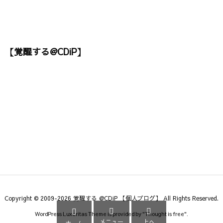
【覚醒する@CDiP】
Copyright ©
2009
-2026
覚醒する @CDiP 【個人ブログ】
All Rights Reserved.



WordPress Luxeritas Theme is provided by "
Thought is free
".
メニュー
上へ
ホーム