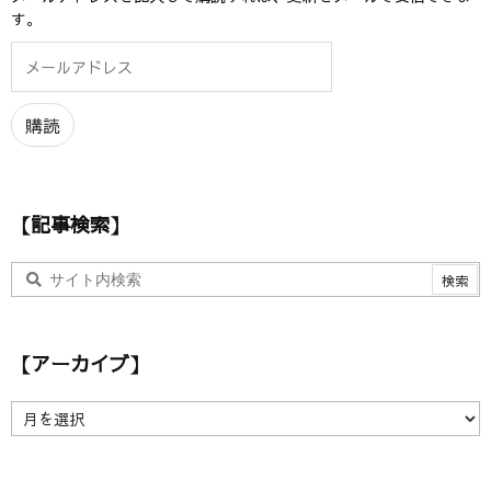
す。
メ
ー
ル
ア
購読
ド
レ
ス
【記事検索】
【アーカイブ】
【
ア
ー
カ