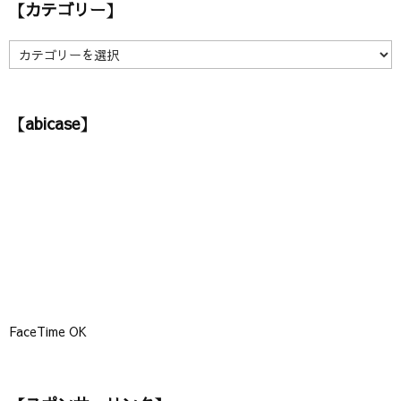
【カテゴリー】
イ
ブ
】
【
カ
テ
ゴ
【abicase】
リ
ー
】
FaceTime OK