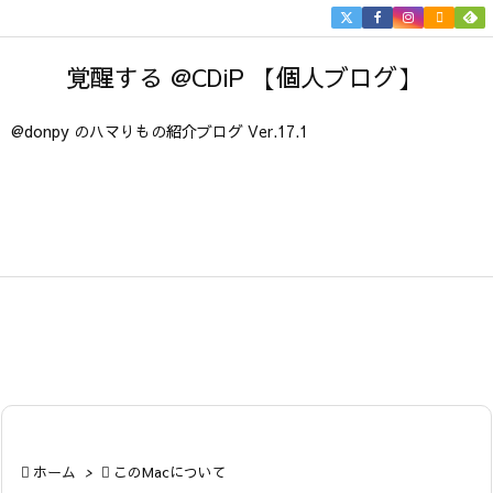


メニュ
覚醒する @CDiP 【個人ブログ】

サイド
@donpy のハマりもの紹介ブログ Ver.17.1

前へ

次へ

検索

ホーム
>

このMacについて