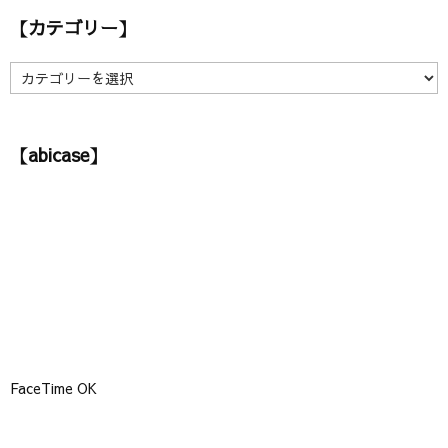
カ
【カテゴリー】
イ
ブ
】
【
カ
テ
ゴ
【abicase】
リ
ー
】
FaceTime OK