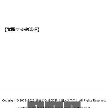
【覚醒する@CDiP】
Copyright ©
2009
-2026
覚醒する @CDiP 【個人ブログ】
All Rights Reserved.



WordPress Luxeritas Theme is provided by "
Thought is free
".