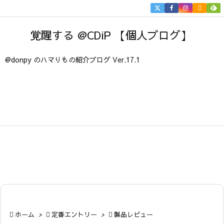


メニュ
覚醒する @CDiP 【個人ブログ】

サイド
@donpy のハマりもの紹介ブログ Ver.17.1

前へ

次へ

検索

ホーム
>

定番エントリー
>

製品レビュー