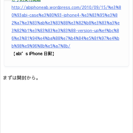
http://abiphoneab.wordpress.com/2010/09/15/%e3%8
0%93abi-case%e3%80%93-iphone4-%e3%83%95%e3%8
2%a7%e3%83%ab%e3%83%88%e3%82%b8%e3%83%a3%e
3%82%b1%e3%83%83%e3%83%88-version-up%ef%bc%8
6%e3%81%94%e4%ba%88%e7%b4%84%e5%8f%97%e4%b
b%98%e9%96%8b%e5%a7%8b/
【
abi’s iPhone 日記
】
まずは開封から。