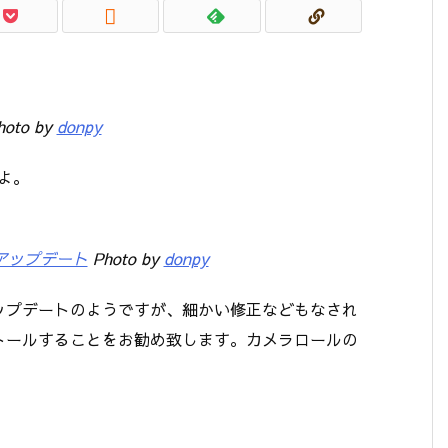

oto by
donpy
よ。
・アップデート
Photo by
donpy
ップデートのようですが、細かい修正などもなされ
トールすることをお勧め致します。カメラロールの