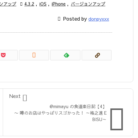
ンアップ

4.3.2
,
iOS
,
iPhone
,
バージョンアップ

Posted by
donpyxxx


Next

@mimayu の食道楽日記【4】
〜 噂のお店はやっぱりスゴかった！ ～格之進 E
BISU～