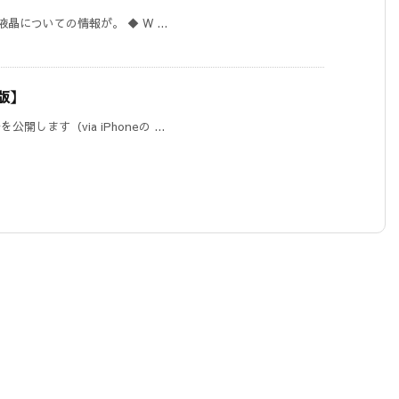
の液晶についての情報が。 ◆ W ...
8版】
開します（via iPhoneの ...