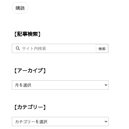
ル
ア
購読
ド
レ
ス
【記事検索】
【アーカイブ】
【
ア
ー
カ
【カテゴリー】
イ
ブ
】
【
カ