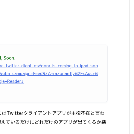
d, Soon.
e-twitter-client-osfoora-is-coming-to-ipad-soo
&utm_campaign=Feed%3A+razorianfly%2FxAuc+%
gle+Reader#
はTwitterクライアントアプリが主役不在と言わ
が控えているだけにどれだけのアプリが出てくるか楽