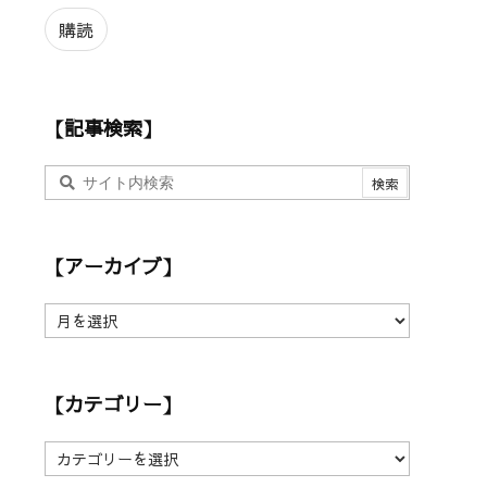
ル
ア
購読
ド
レ
ス
【記事検索】
【アーカイブ】
【
ア
ー
カ
【カテゴリー】
イ
ブ
】
【
カ