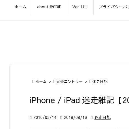
ホーム
about @CDiP
Ver 17.1
プライバシーポ

ホーム
>

定番エントリー
>

迷走日記
iPhone / iPad 迷走雑記【2

2010/05/14

2018/08/16

迷走日記