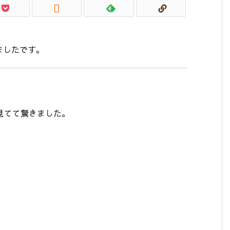

ましたです。
見てて驚きました。