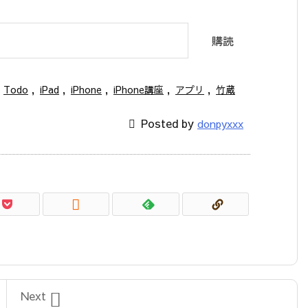
購読
Todo
,
iPad
,
iPhone
,
iPhone講座
,
アプリ
,
竹蔵

Posted by
donpyxxx


Next