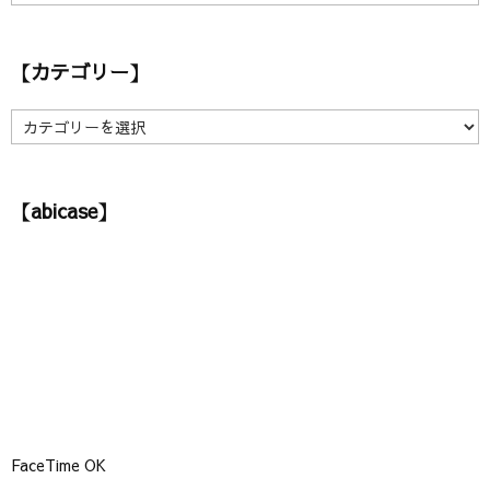
ア
ー
カ
【カテゴリー】
イ
ブ
】
【
カ
テ
ゴ
【abicase】
リ
ー
】
FaceTime OK