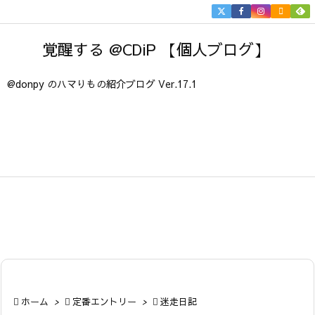


メニュ
覚醒する @CDiP 【個人ブログ】

サイド
@donpy のハマりもの紹介ブログ Ver.17.1

前へ

次へ

検索

ホーム
>

定番エントリー
>

迷走日記