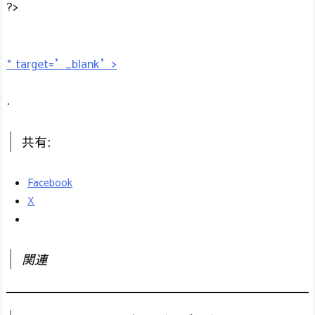
?>
" target=’_blank’>
.
共有:
Facebook
X
関連