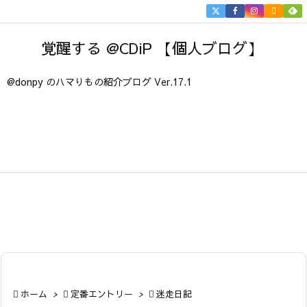


メニュ
覚醒する @CDiP 【個人ブログ】

サイド
@donpy のハマりもの紹介ブログ Ver.17.1

前へ

次へ

検索

ホーム
>

定番エントリー
>

迷走日記