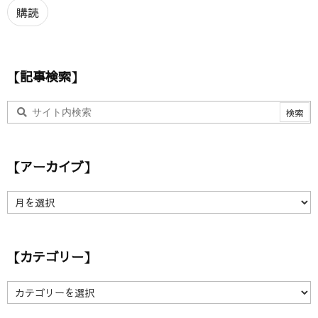
ア
購読
ド
レ
ス
【記事検索】
【アーカイブ】
【
ア
ー
カ
【カテゴリー】
イ
ブ
】
【
カ
テ