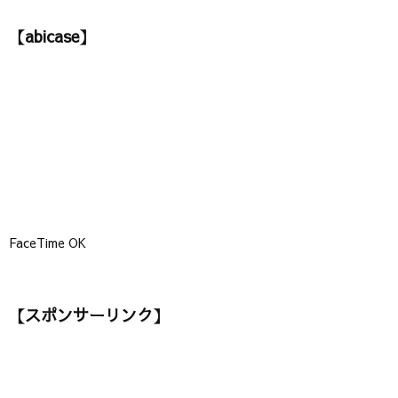
ゴ
【abicase】
リ
ー
】
FaceTime OK
【スポンサーリンク】