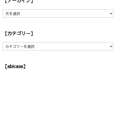
【アーカイブ】
【
ア
ー
カ
【カテゴリー】
イ
ブ
】
【
カ
テ
ゴ
【abicase】
リ
ー
】