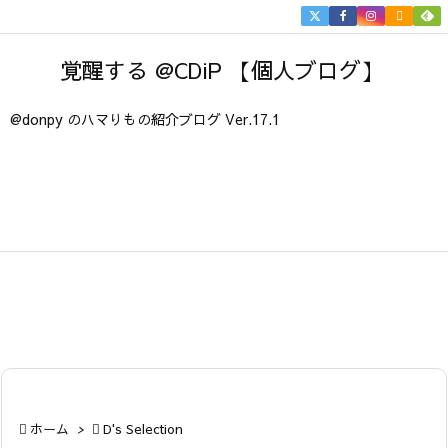


メニュ
覚醒する @CDiP 【個人ブログ】

サイド
@donpy のハマりもの紹介ブログ Ver.17.1

前へ

次へ

検索

ホーム
>

D's Selection