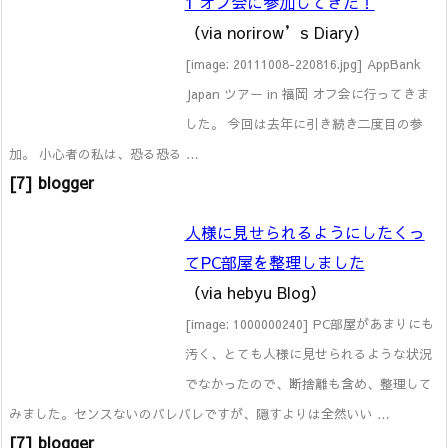
1 オフ会に参加してきた！
（via norirow’s Diary）
[image: 20111008-220816.jpg] AppBank
Japan ツアー in 福岡 オフ会に行ってきま
した。 今回は去年に引き続き二度目の参
加。 小心者の私は、恐る恐る …
[7] blogger
人様に見せられるようにしたくっ
てPC部屋を整理しました
（via hebyu Blog）
[image: 1000000240] PC部屋があまりにも
汚く、とても人様に見せられるような状況
でなかったので、断捨離も含め、整理して
みました。センスないのバレバレですが、隠すよりは全然いい …
[7] blogger