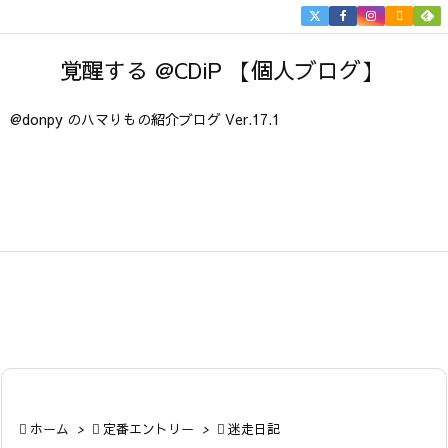


メニュ
覚醒する @CDiP 【個人ブログ】

サイド
@donpy のハマりもの紹介ブログ Ver.17.1

前へ

次へ

検索

ホーム
>

定番エントリー
>

迷走日記