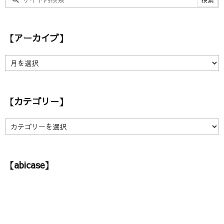
【アーカイブ】
【
ア
ー
カ
【カテゴリー】
イ
ブ
】
【
カ
テ
ゴ
【abicase】
リ
ー
】