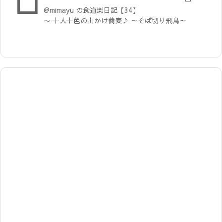
@mimayu の食道楽日記【34】
〜 十人十色の山かけ蕎麦♪ ～そば切り飛鳥～