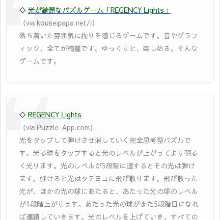
◇
光が綺麗なパズルゲーム「REGENCY Lights」
（via kouseipapa.net/i）
落ち着いた雰囲気に拘りを感じるゲームです。音やグラフ
ィック、全てが綺麗です。ゆっくりと、楽しめる。そんな
ゲームです。
◇
REGENCY Lights
（via Puzzle-App.com）
光をタップして弾けさせ消していく完全思考型パズルで
す。光る球をタップすると光のレベルが上がってより明る
く光ります。光のレベルが5段階に達するとその光は弾け
ます。弾けると光はタテヨコに飛び散ります。飛び散った
光が、ほかの光の球にあたると、あたった光の球のレベル
が1段階上がります。あたった光の球がまた5段階目になれ
ば連鎖していきます。光のレベルを上げていき、すべての