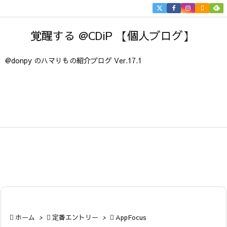


メニュ
覚醒する @CDiP 【個人ブログ】

サイド
@donpy のハマりもの紹介ブログ Ver.17.1

前へ

次へ

検索

ホーム
>

定番エントリー
>

AppFocus