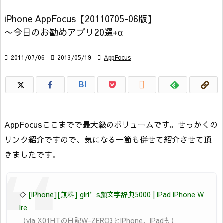
iPhone AppFocus【20110705-06版】
〜今日のお勧めアプリ20選+α

2011/07/06

2013/05/19

AppFocus

B!
AppFocusここまでで最大級のボリュームです。せっかくの
リンク紹介ですので、気になる一節も併せて紹介させて頂
きましたです。
◇
[iPhone][無料] girl’s顔文字辞典5000 | iPad iPhone W
ire
（via X01HTの日記W-ZERO3とiPhone、iPadも）