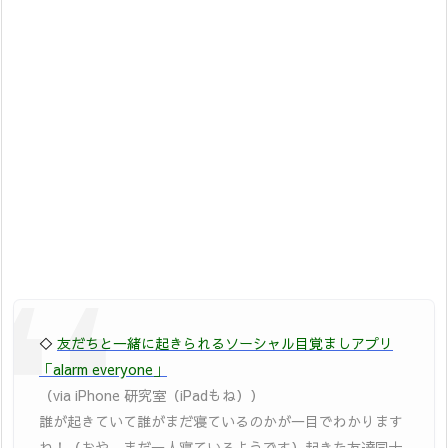
◇
友だちと一緒に起きられるソーシャル目覚ましアプリ
「alarm everyone」
（via iPhone 研究室（iPadもね））
誰が起きていて誰がまだ寝ているのかが一目でわかります
ね！（おや、まだ一人寝ているようです）起きた友達同士