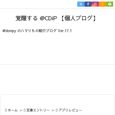


メニュ
覚醒する @CDiP 【個人ブログ】

サイド
@donpy のハマりもの紹介ブログ Ver.17.1

前へ

次へ

検索

ホーム
>

定番エントリー
>

アプリレビュー