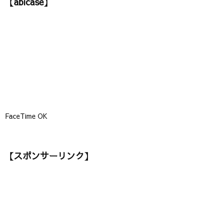
【abicase】
リ
ー
】
FaceTime OK
【スポンサーリンク】