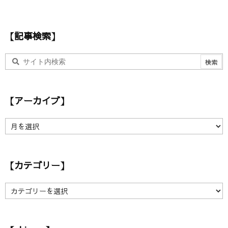
レ
ス
【記事検索】
【アーカイブ】
【
ア
ー
カ
【カテゴリー】
イ
ブ
】
【
カ
テ
ゴ