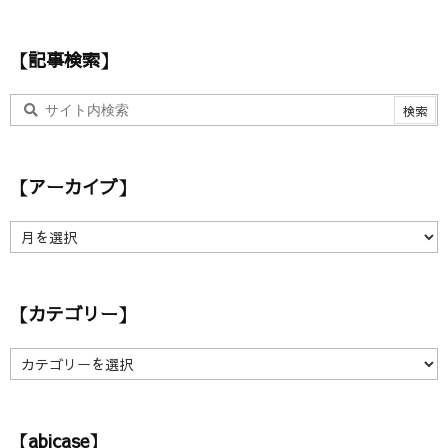
レ
ス
【記事検索】
【アーカイブ】
【
ア
ー
カ
【カテゴリー】
イ
ブ
】
【
カ
テ
ゴ
【abicase】
リ