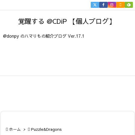


メニュ
覚醒する @CDiP 【個人ブログ】

サイド
@donpy のハマりもの紹介ブログ Ver.17.1

前へ

次へ

検索

ホーム
>

Puzzle&Dragons