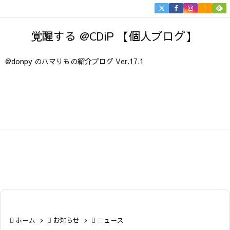


メニュ
覚醒する @CDiP 【個人ブログ】

サイド
@donpy のハマりもの紹介ブログ Ver.17.1

前へ

次へ

検索

ホーム
>

お知らせ
>

ニュース