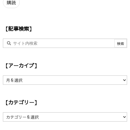
ア
購読
ド
レ
ス
【記事検索】
【アーカイブ】
【
ア
ー
カ
【カテゴリー】
イ
ブ
】
【
カ
テ