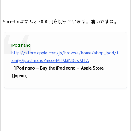
Shuffleはなんと5000円を切っています。凄いですね。
iPod nano
http://store.apple.com/jp/browse/home/shop_ipod/f
amily/ipod_nano?mco=MTM3NDcwMTA
【
iPod nano – Buy the iPod nano – Apple Store
(Japan)
】