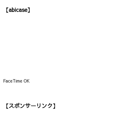
ゴ
【abicase】
リ
ー
】
FaceTime OK
【スポンサーリンク】