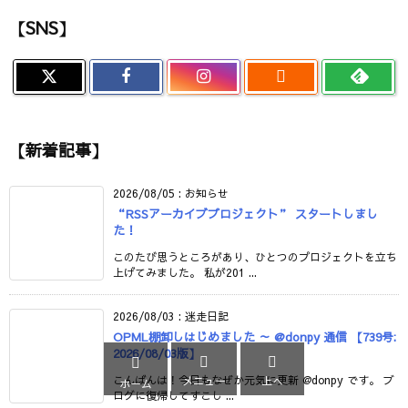
【SNS】

【新着記事】
2026/08/05
:
お知らせ
“RSSアーカイブプロジェクト” スタートしまし
た！
このたび思うところがあり、ひとつのプロジェクトを立ち
上げてみました。 私が201 ...
2026/08/03
:
迷走日記
OPML棚卸しはじめました ～ @donpy 通信 【739号:
2026/08/03版】



メニュー
上へ
こんばんは！今日もなぜか元気に更新 @donpy です。 ブ
ホーム
ログに復帰してすこし ...