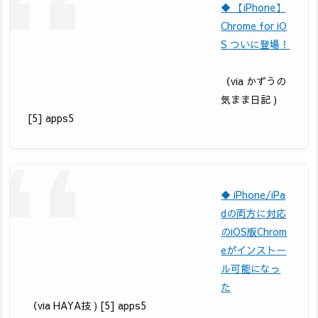
◆ 【iPhone】
Chrome for iO
S ついに登場！
（via かずうの
気まま日記 )
[5] apps5
◆ iPhone/iPa
dの両方に対応
のiOS版Chrom
eがインストー
ル可能になっ
た
（via HAYA技 ) [5] apps5