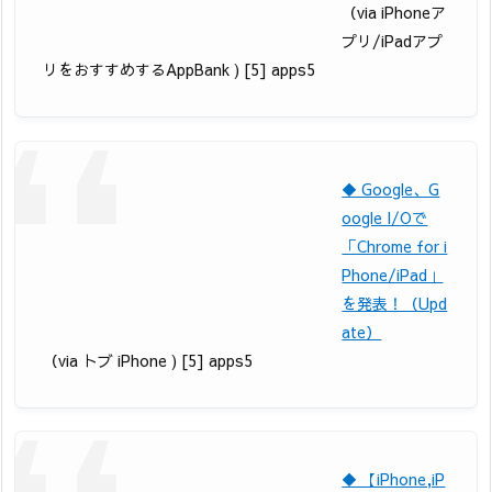
（via iPhoneア
プリ/iPadアプ
リをおすすめするAppBank ) [5] apps5
◆ Google、G
oogle I/Oで
「Chrome for i
Phone/iPad」
を発表！（Upd
ate）
（via トブ iPhone ) [5] apps5
◆ 【iPhone,iP