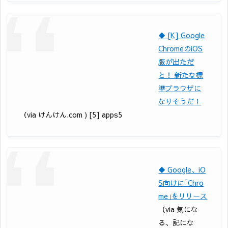
◆ [K] Google
ChromeのiOS
版が出ただ
と！ 新たな標
準ブラウザに
なりそうだ！
（via けんけん.com ) [5] apps5
◆ Google、iO
S向けに｢Chro
me｣をリリース
（via 気にな
る、記にな