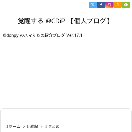


メニュ
覚醒する @CDiP 【個人ブログ】

サイド
@donpy のハマりもの紹介ブログ Ver.17.1

前へ

次へ

検索

ホーム
>

雑記
>

まとめ