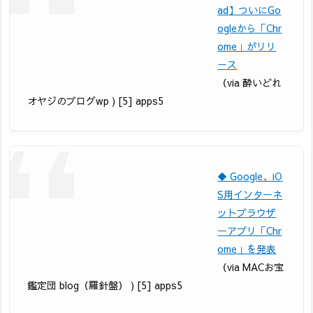
ad】ついにGo
ogleから「Chr
ome」がリリ
ース
（via 酔いどれ
オヤジのブログwp ) [5] apps5
◆ Google、iO
S用インターネ
ットブラウザ
ーアプリ「Chr
ome」を発表
（via MACお宝
鑑定団 blog（羅針盤） ) [5] apps5