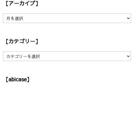
【アーカイブ】
【
ア
ー
カ
【カテゴリー】
イ
ブ
】
【
カ
テ
ゴ
【abicase】
リ
ー
】