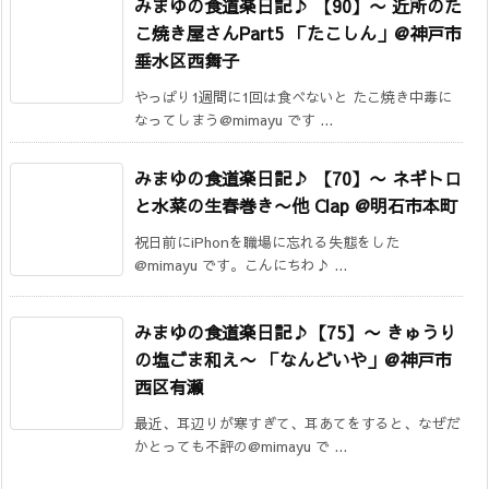
みまゆの食道楽日記♪ 【90】〜 近所のた
こ焼き屋さんPart5 「たこしん」@神戸市
垂水区西舞子
やっぱり1週間に1回は食べないと たこ焼き中毒に
なってしまう@mimayu です ...
みまゆの食道楽日記♪ 【70】〜 ネギトロ
と水菜の生春巻き〜他 Clap @明石市本町
祝日前にiPhonを職場に忘れる失態をした
@mimayu です。こんにちわ♪ ...
みまゆの食道楽日記♪【75】〜 きゅうり
の塩ごま和え〜 「なんどいや」@神戸市
西区有瀬
最近、耳辺りが寒すぎて、耳あてをすると、なぜだ
かとっても不評の@mimayu で ...