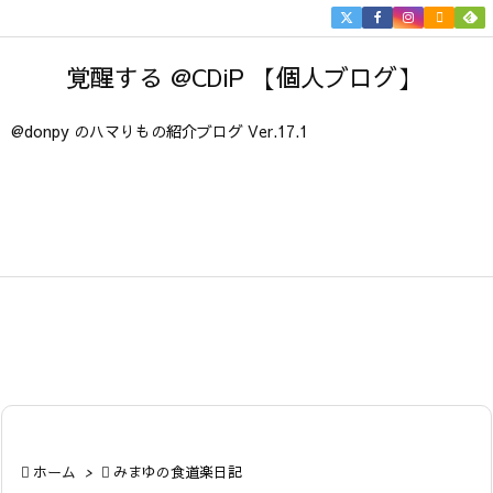


メニュ
覚醒する @CDiP 【個人ブログ】

サイド
@donpy のハマりもの紹介ブログ Ver.17.1

前へ

次へ

検索

ホーム
>

みまゆの食道楽日記