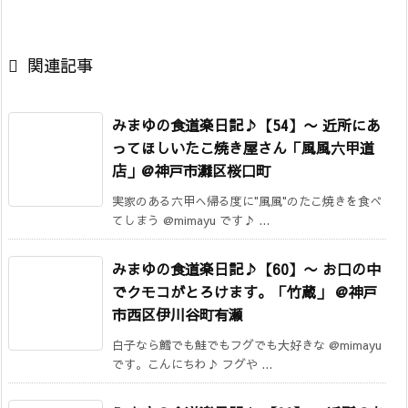

関連記事
みまゆの食道楽日記♪【54】〜 近所にあ
ってほしいたこ焼き屋さん「風風六甲道
店」@神戸市灘区桜口町
実家のある六甲へ帰る度に"風風"のたこ焼きを食べ
てしまう @mimayu です♪ ...
みまゆの食道楽日記♪【60】〜 お口の中
でクモコがとろけます。「竹蔵」 @神戸
市西区伊川谷町有瀬
白子なら鱈でも鮭でもフグでも大好きな @mimayu
です。こんにちわ♪ フグや ...