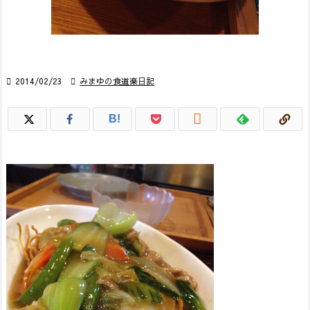

2014/02/23

みまゆの食道楽日記

B!