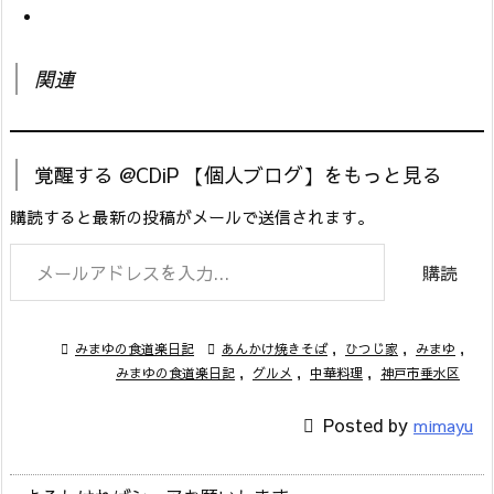
関連
覚醒する @CDiP 【個人ブログ】をもっと見る
購読すると最新の投稿がメールで送信されます。
メールアドレスを入力...
購読

みまゆの食道楽日記

あんかけ焼きそば
,
ひつじ家
,
みまゆ
,
みまゆの食道楽日記
,
グルメ
,
中華料理
,
神戸市垂水区

Posted by
mimayu