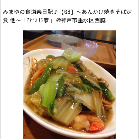
みまゆの食道楽日記♪【68】〜あんかけ焼きそば定
食 他〜「ひつじ家」 @神戸市垂水区西脇