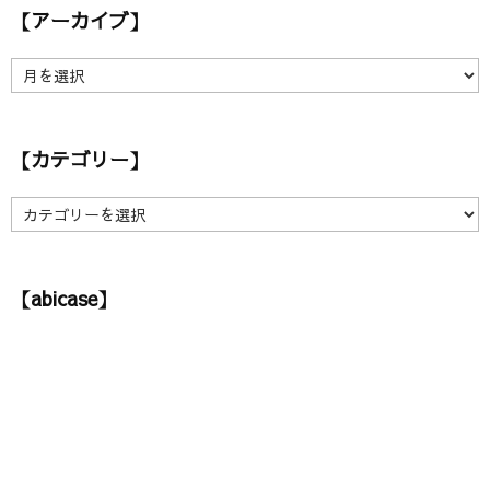
【アーカイブ】
【
ア
ー
カ
【カテゴリー】
イ
ブ
】
【
カ
テ
ゴ
【abicase】
リ
ー
】