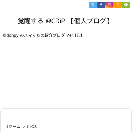


メニュ
覚醒する @CDiP 【個人ブログ】

サイド
@donpy のハマりもの紹介ブログ Ver.17.1

前へ

次へ

検索

ホーム
>

iOS