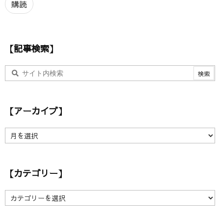
ア
購読
ド
レ
ス
【記事検索】
【アーカイブ】
【
ア
ー
カ
【カテゴリー】
イ
ブ
】
【
カ
テ