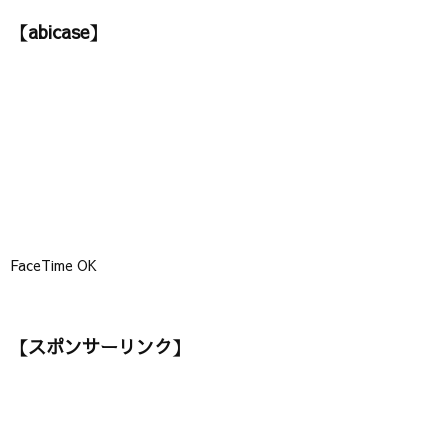
ゴ
【abicase】
リ
ー
】
FaceTime OK
【スポンサーリンク】