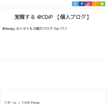


メニュ
覚醒する @CDiP 【個人ブログ】

サイド
@donpy のハマりもの紹介ブログ Ver.17.1

前へ

次へ

検索

ホーム
>

iOS Focus