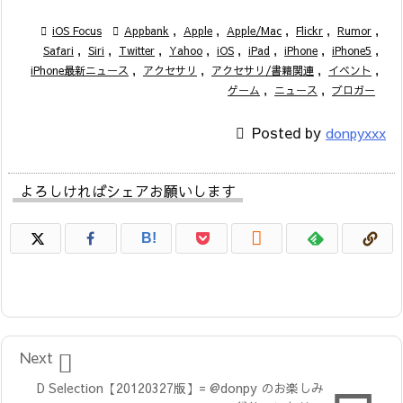

iOS Focus

Appbank
,
Apple
,
Apple/Mac
,
Flickr
,
Rumor
,
Safari
,
Siri
,
Twitter
,
Yahoo
,
iOS
,
iPad
,
iPhone
,
iPhone5
,
iPhone最新ニュース
,
アクセサリ
,
アクセサリ/書籍関連
,
イベント
,
ゲーム
,
ニュース
,
ブロガー

Posted by
donpyxxx
よろしければシェアお願いします

B!

Next
D Selection【20120327版】= @donpy のお楽しみ