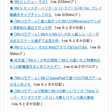
◆ Wii U レビュー その1
（via おShinoブ )
◆ Wii U モンスターハンター3（トライ）G HD Ver. プレイ
動画をキャプチャしてみた
（via おShinoブ )
◆ [Wii U][ゲーム] 遂に始まったWii UのMiiverseはやっぱ
り革新的な面白さだった件
（via もとまか日記 )
◆ [Wii U][ゲーム] WiiからWii Uへの引っ越しムービーが
壮大なスケール過ぎて必見な件
（via もとまか日記 )
◆ Wii U レビュー その2 Webブラウズ&YouTube
（via お
Shinoブ )
◆ 任天堂「Wii U」が本日発売！Wiiとの違いなど特徴的な
5つの新機能をまとめてみたぞ！
（via むねさだブログ )
◆ [Wii U][ゲーム] Wii U GamePadで遊べたHTML5ゲーム
のまとめメモ
（via もとまか日記 )
◆ [Wii U][ゲーム][家族] Wii Uの新しいマリオ「New ス
ーパーマリオブラザーズ U」の罠とバディの真の意味
（via もとまか日記 )