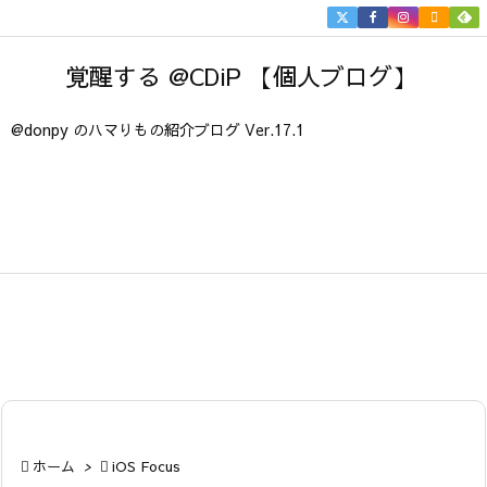


メニュ
覚醒する @CDiP 【個人ブログ】

サイド
@donpy のハマりもの紹介ブログ Ver.17.1

前へ

次へ

検索

ホーム
>

iOS Focus