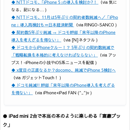
◆ NTTドコモ、｢iPhone 5｣の導入を検討か?！
（via 気に
なる、記になる… )
◆ NTTドコモ、11月は5年ぶりの契約者数純減へ／「iPho
ne」導入再検討も＝日本経済新聞
（via RINGO-SANCO )
◆ 契約数5年ぶり純減 → ドコモ幹部「来年以降のiPhone
導入を考えざるを得ない」
（via [N]ネタフル )
◆ ドコモからiPhoneクルー！？ 5年ぶりの契約数純減で
「戦略転換を本格的に考えなければならない」
（via アッ
プス！-iPhoneの小技やiOS系ニュースを配信 )
◆ x度目の正直なるか？docomo、純減でiPhone 5検討へ
（via ガジェットTouch！ )
◆ ドコモ純減!! 幹部「来年以降のiPhone導入を考えざる
を得ない」
（via iPhone+iPad FAN (^_^)v )
●
iPad mini 2台で本当の本のように楽しめる「富豪ブッ
ク」