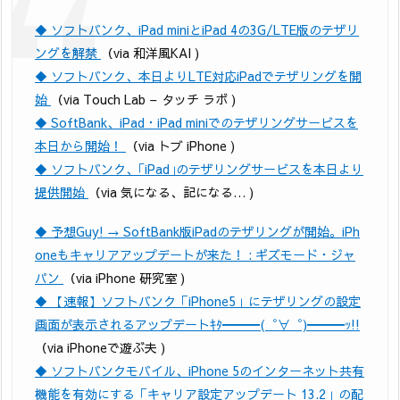
◆ ソフトバンク、iPad miniとiPad 4の3G/LTE版のテザリ
ングを解禁
（via 和洋風KAI )
◆ ソフトバンク、本日よりLTE対応iPadでテザリングを開
始
（via Touch Lab – タッチ ラボ )
◆ SoftBank、iPad・iPad miniでのテザリングサービスを
本日から開始！
（via トブ iPhone )
◆ ソフトバンク、｢iPad｣のテザリングサービスを本日より
提供開始
（via 気になる、記になる… )
◆ 予想Guy! → SoftBank版iPadのテザリングが開始。iPh
oneもキャリアアップデートが来た！ : ギズモード・ジャ
パン
（via iPhone 研究室 )
◆ 【速報】ソフトバンク「iPhone5」にテザリングの設定
画面が表示されるアップデートｷﾀ━━━(゜∀゜)━━━ｯ!!
（via iPhoneで遊ぶ夫 )
◆ ソフトバンクモバイル、iPhone 5のインターネット共有
機能を有効にする「キャリア設定アップデート 13.2」の配