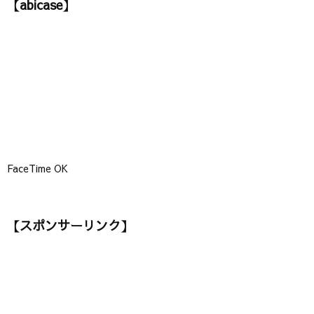
【abicase】
リ
ー
】
FaceTime OK
【スポンサーリンク】