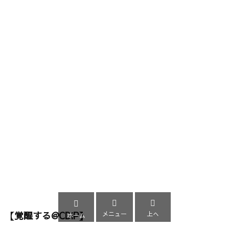



【覚醒する@CDiP】
メニュー
上へ
ホーム