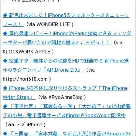
◆ 新色出来ました！iPhone5のフェルトケースをニューリ
リース！
（via WONDER LIFE )
◆ 国内最速レビュー！iPhoneやiPadに接続できるフェンダ
ーギターが届いたので開封の儀☆ところがっ！！
（via
KLOCKWORK APPLE )
◆ 空撮キタ！機体からの映像をHDで録画できるiPhone操
作のラジコンヘリ『AR.Drone 2.0』
（via
http://nori510.com )
◆ iPhone 5の本体に取り付けるストラップ『The iPhone
Wrist Strap』
（via #RyoAnnaBlog )
◆ 「不毛地帯」「華麗なる一族」「大地の子」など山崎豊
子の小説、電子書籍サービスKindleやBookWebで配信中
（via トブ iPhone )
◆ 「三国志」「宮本武蔵」など吉川英治作品がAmazonの