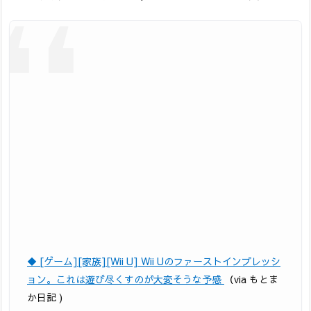
◆ [ゲーム][家族][Wii U] Wii Uのファーストインプレッシ
ョン。これは遊び尽くすのが大変そうな予感
（via もとま
か日記 )