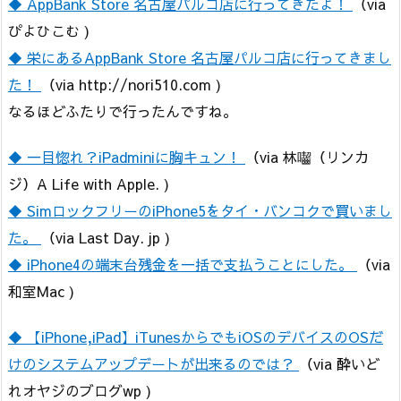
◆ AppBank Store 名古屋パルコ店に行ってきたよ！
（via
ぴよひこむ )
◆ 栄にあるAppBank Store 名古屋パルコ店に行ってきまし
た！
（via http://nori510.com )
なるほどふたりで行ったんですね。
◆ 一目惚れ？iPadminiに胸キュン！
（via 林囓（リンカ
ジ）A Life with Apple. )
◆ SimロックフリーのiPhone5をタイ・バンコクで買いまし
た。
（via Last Day. jp )
◆ iPhone4の端末台残金を一括で支払うことにした。
（via
和室Mac )
◆ 【iPhone,iPad】iTunesからでもiOSのデバイスのOSだ
けのシステムアップデートが出来るのでは？
（via 酔いど
れオヤジのブログwp )