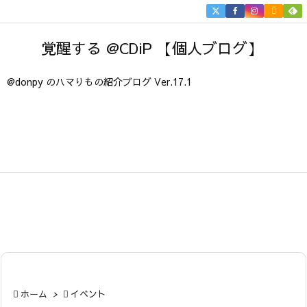


メニュ
覚醒する @CDiP 【個人ブログ】

サイド
@donpy のハマりもの紹介ブログ Ver.17.1

前へ

次へ

検索

ホーム
>

イベント