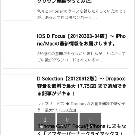
グリップ実験やってみた。
色々とiPhone4のケースを試したりしていたのです
が、あるとすれば黒バンパーく ...
iOS D Focus【20120303-04版】
〜 iPho
ne/Macの最新情報をお届けします。
250億回の意味がもうわかりませんが、とにかくす
ごい数がダウンロードされているわ ...
D Selection【20120612版】
〜 Dropbox
容量を無料で最大 17.75GB まで追加でき
る記事がデキる！
ウェブサービス ◆ Dropboxの容量を無料で増やそ
う！最大17.75GB追加 ...



[iPhone GAME Focus] iPhone にまもな
メニュー
上へ
ホーム
く「アフターバーナークライマックス」