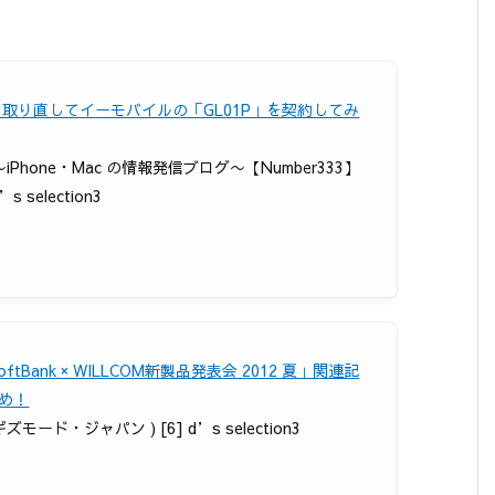
を取り直してイーモバイルの「GL01P」を契約してみ
 〜iPhone・Mac の情報発信ブログ〜【Number333】
d’s selection3
oftBank × WILLCOM新製品発表会 2012 夏」関連記
め！
 ギズモード・ジャパン ) [6] d’s selection3