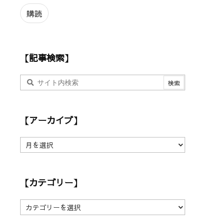
ル
ア
購読
ド
レ
ス
【記事検索】
【アーカイブ】
【
ア
ー
カ
【カテゴリー】
イ
ブ
】
【
カ