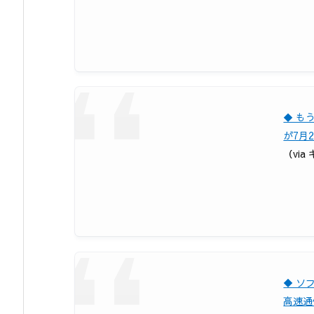
◆ も
が7月
（via
◆ ソ
高速通信