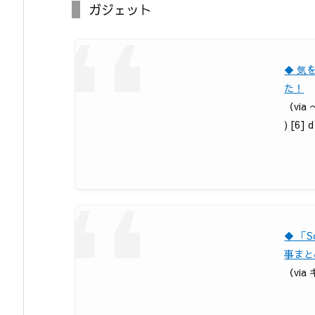
ガジェット
◆ 気
た！
（via
) [6] 
◆ 「S
事まと
（via