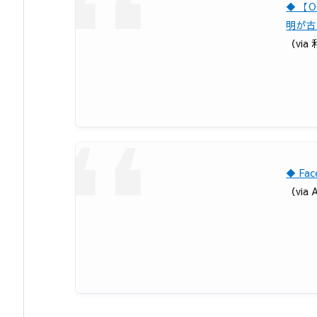
◆ 【
明が古
（via 
◆ F
（via A