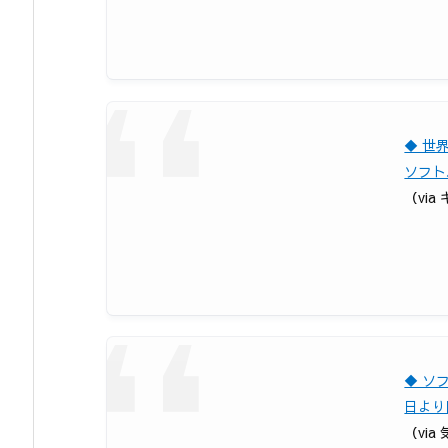
◆ 世
ソフト
（via
◆ ソ
日より
（via