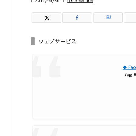

2012/05/30

D's Selection
B!
ウェブサービス
◆ F
（via 