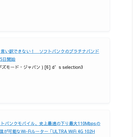
う言い訳できない！ ソフトバンクのプラチナバンド
25日開始
 ギズモード・ジャパン ) [6] d’s selection3
フトバンクモバイル、史上最速の下り最大110Mbpsの
が可能なWi-Fiルーター「ULTRA WiFi 4G 102H