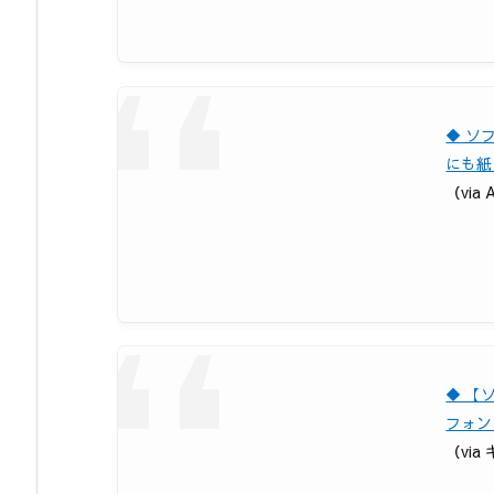
◆ ソ
にも紙
（via A
◆ 【
フォン
（via