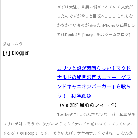
まずは最近、歯痛に悩まされていて大変だ
ったのですがやっと回復へ。。。これもな
かなか辛いものがあった iPhoneの話題とし
てはDpub 4!! [image: 総合ゲームブログ]
参加しよう …
[7] blogger
カリッと感が素晴らしい！マクド
ナルドの期間限定メニュー「グラ
ンドキャニオンバーガー」を喰ら
う！ | 和洋風◎
（via 和洋風◎のフィード）
TwitterのTLに並んだハンバーガー写真があ
まりに美味しそうで、気づいたらマクドナルドの前に来てしまっていた、
するぷ（ @isloop ）です。 そういえば、今年初ナルドですねー。なんか