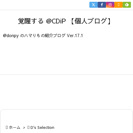


メニュ
覚醒する @CDiP 【個人ブログ】

サイド
@donpy のハマりもの紹介ブログ Ver.17.1

前へ

次へ

検索

ホーム
>

D's Selection