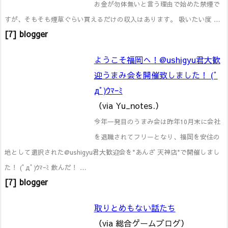
お金が勿体無いと言う理由で始めた禁煙で
すが、そもそも煙草ぐらい買えるだけの収入はあります。 吸いたい度 …
[7] blogger
ようこそ福岡へ！@ushigyu君大歓
迎うまみ会を開催致しました！ (ﾟ
дﾟ)ｳﾏｰﾐ
（via Yu_notes.）
今年一発目のうまみ会は昨年10月末に会社
を退職されてフリーとなり、福岡を安住の
地として選択された@ushigyu君大歓迎会を*あんざ 天神店*で開催しまし
た！ (ﾟдﾟ)ｳﾏｰﾐ 飲んだ！ …
[7] blogger
取りとめもない話たち
（via 総合ゲームブログ）