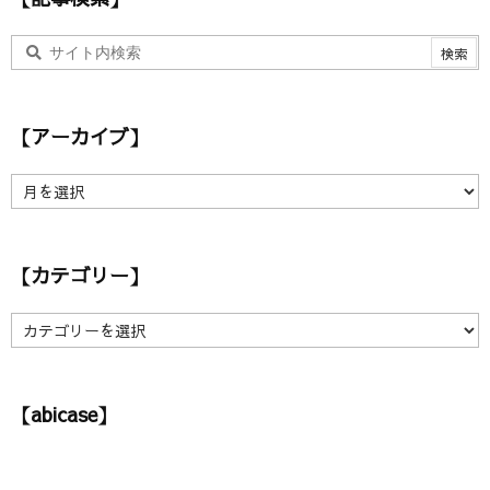
【アーカイブ】
【
ア
ー
カ
【カテゴリー】
イ
ブ
】
【
カ
テ
ゴ
【abicase】
リ
ー
】