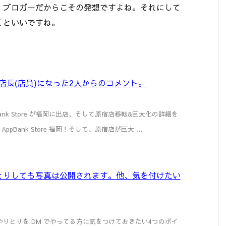
、ブロガーだからこその発想ですよね。それにして
くといいですね。
ore 店長(店員)になった2人からのコメント。
ppBank Store が福岡に出店、そして原宿店移転&巨大化の詳細を
ppBank Store 福岡！そして、原宿店が巨大 …
 でやりとりしても写真は公開されます。他、気を付けたい
ョのやりとりを DM でやってる方に気をつけておきたい4つのポイ