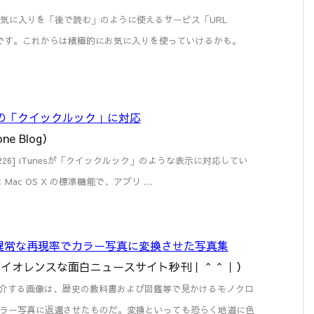
erのお気に入りを「後で読む」のように使えるサービス「URL
そうです。これからは積極的にお気に入りを使っていけるかも。
映画の「クイックルック」に対応
one Blog）
0114223226] iTunesが「クイックルック」のような表示に対応してい
Mac OS X の標準機能で、アプリ …
異常な再現率でカラー写真に変換させた写真集
Y | バイオレンスな面白ニュースサイト秒刊｜＾＾｜）
 これから紹介する画像は、歴史の教科書および図鑑等で見かけるモノクロ
ラー写真に返還させたものだ。変換といっても恐らく地道に色