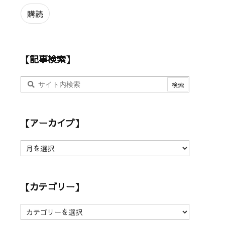
ル
ア
購読
ド
レ
ス
【記事検索】
【アーカイブ】
【
ア
ー
カ
【カテゴリー】
イ
ブ
】
【
カ