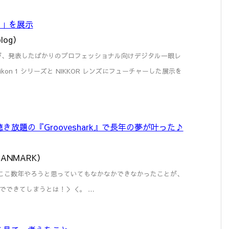
D4」を展示
log）
コンが、発表したばかりのプロフェッショナル向けデジタル一眼レ
kon 1 シリーズと NIKKOR レンズにフューチャーした展示を
放題の『Grooveshark』で長年の夢が叶った♪
r DANMARK）
ﾉ ここ数年やろうと思っていてもなかなかできなかったことが、
でできてしまうとは！＞＜。 …