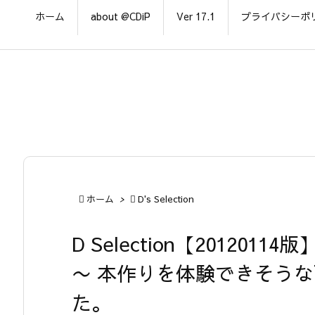
ホーム
about @CDiP
Ver 17.1
プライバシーポ

ホーム
>

D's Selection
D Selection【20120114版
〜 本作りを体験できそう
た。