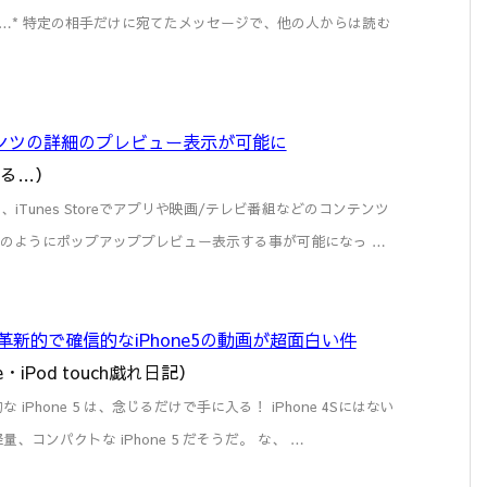
は …* 特定の相手だけに宛てたメッセージで、他の人からは読む
でコンテンツの詳細のプレビュー表示が可能に
なる…）
、本日、iTunes Storeでアプリや映画/テレビ番組などのコンテンツ
ook"のようにポップアッププレビュー表示する事が可能になっ …
まさに革新的で確信的なiPhone5の動画が超面白い件
e・iPod touch戯れ日記）
iPhone 5 は、念じるだけで手に入る！ iPhone 4Sにはない
、コンパクトな iPhone 5 だそうだ。 な、 …