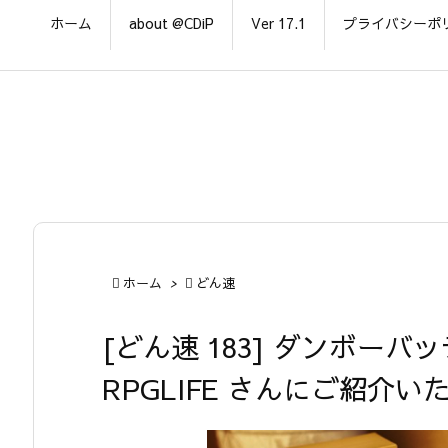
ホーム
about @CDiP
Ver 17.1
プライバシーポ

ホーム
>

どん速
[どん速 183] ダンボーバッ
RPGLIFE さんにご紹介