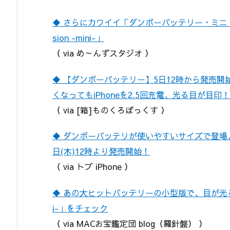
◆ さらにカワイイ「ダンボーバッテリー・ミニ」が登場！「
sion -mini-」
（ via め～んずスタジオ ）
◆ 【ダンボーバッテリー】5日12時から発売開始！ chee
くなってもiPhoneを2.5回充電、光る目が目印！
（ via [箱]ものくろぼっくす ）
◆ ダンボーバッテリが使いやすいサイズで登場、Po
日(木)12時より発売開始！
（ via トブ iPhone ）
◆ あの大ヒットバッテリーの小型版で、目が光る「cheero
i-」をチェック
（ via MACお宝鑑定団 blog（羅針盤） ）