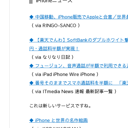
iPhoneニュース
◆ 中国移動、iPhone販売でAppleと合意／世
（ via RINGO-SANCO ）
◆ 【楽天でんわ】SoftBankのダブルホワ
円・通話料半額が実現！
（ via なりなり日記 ）
◆ フュージョン、音声通話が半額で利用できる
（ via iPad iPhone Wire iPhone ）
◆ 番号そのままでスマホ通話料を半額に 「楽
（ via ITmedia News 速報 最新記事一覧 ）
これは新しいサービスですね。
◆ iPhone と世界の名作絵画