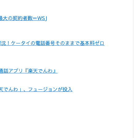
界最大の契約者数＝WSJ
イト撃沈！ケータイの電話番号そのままで基本料ゼロ
通話アプリ『楽天でんわ』
天でんわ」、フュージョンが投入