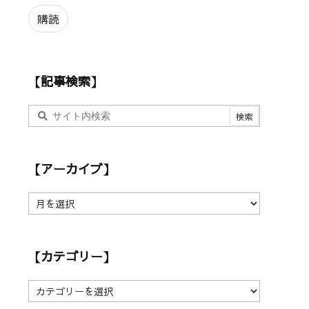
ル
ア
購読
ド
レ
ス
【記事検索】
【アーカイブ】
【
ア
ー
カ
【カテゴリー】
イ
ブ
】
【
カ