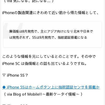
（ via 気になる、記になる… ）
iPhoneの製造関連にきわめて近い筋から得た情報として、
廉価版は8月発売で、主にアジア向けになり北米や日本で
は発売されず、5Sは9月発売で、指紋認証搭載になる
このような情報を元にしているとのことです。その中で
iPhone 5C は偽情報との話も出ているようですね。
▽ iPhone 5S？
◆ iPhone 5Sはホームボタン上に指紋認証センサを搭載か
（ via Blog of Mobile!!～最新ケータイ情報～ ）