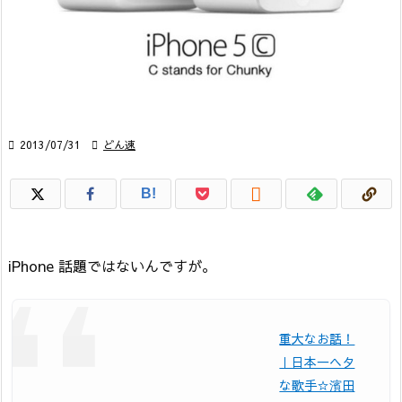

2013/07/31

どん速

B!
iPhone 話題ではないんですが。
重大なお話！
｜日本一ヘタ
な歌手☆濱田