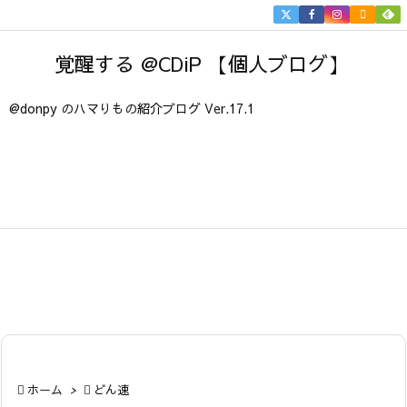


メニュ
覚醒する @CDiP 【個人ブログ】

サイド
@donpy のハマりもの紹介ブログ Ver.17.1

前へ

次へ

検索

ホーム
>

どん速