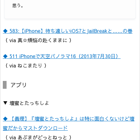
思う。
◆ 583:【iPhone】待ち遠しいiOS7とJailBreakと……の巻
（ via 真☆煩悩の赴くままに ）
◆ 511 iPhoneで天空パノラマ16（2013年7月30日）
（ via ねこまたり ）
アプリ
▼ 壇蜜とたっちしよ
◆ 【義理】『壇蜜とたっちしよ』は特に面白くないけど壇
蜜だからマストダウンロード
（ via あぷまがどっとねっと ）