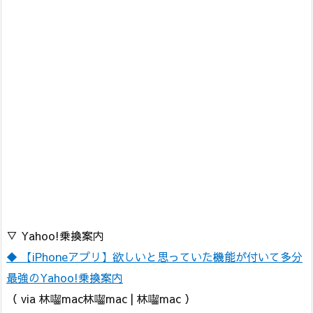
▽ Yahoo!乗換案内
◆ 【iPhoneアプリ】欲しいと思っていた機能が付いて多分
最強のYahoo!乗換案内
（ via 林囓mac林囓mac | 林囓mac ）