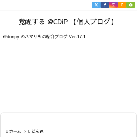


メニュ
覚醒する @CDiP 【個人ブログ】

サイド
@donpy のハマりもの紹介ブログ Ver.17.1

前へ

次へ

検索

ホーム
>

どん速