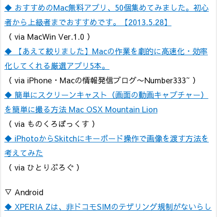
◆ おすすめのMac無料アプリ、50個集めてみました。初心
者から上級者までおすすめです。【2013.5.28】
（ via MacWin Ver.1.0 ）
◆ 【あえて絞りました】Macの作業を劇的に高速化・効率
化してくれる厳選アプリ5本。
（ via iPhone・Macの情報発信ブログ〜Number333~ ）
◆ 簡単にスクリーンキャスト（画面の動画キャプチャー）
を簡単に撮る方法 Mac OSX Mountain Lion
（ via ものくろぼっくす ）
◆ iPhotoからSkitchにキーボード操作で画像を渡す方法を
考えてみた
（ via ひとりぶろぐ ）
▽ Android
◆ XPERIA Zは、非ドコモSIMのテザリング規制がないらし