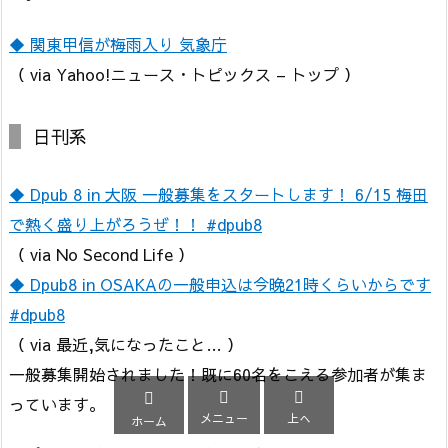
◆ 関東甲信が梅雨入り 気象庁
（ via Yahoo!ニュース・トピックス – トップ ）
日刊系
◆ Dpub 8 in 大阪 一般募集をスタートします！ 6/15 梅田
で熱く盛り上がろうぜ！！ #dpub8
（ via No Second Life ）
◆ Dpub8 in OSAKAの一般申込は今晩21時くらいからです
#dpub8
（ via 最近,気になったこと… ）
一般募集開始されました！既に60名をこえる参加者が集ま



っています。
メニュー
上へ
ホーム