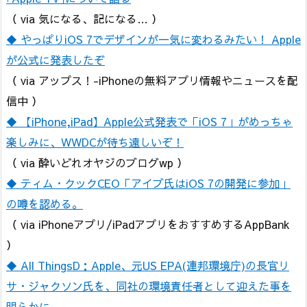
（ via 気になる、記になる… ）
◆ やっぱりiOS 7でデザインが一気に変わるみたい！ Apple
が公式に発表したぞ
（ via アップス！-iPhoneの無料アプリ情報やニュースを配
信中 ）
◆ 【iPhone,iPad】Apple公式発表で「iOS 7」がめっちゃ
楽しみに、WWDCが待ち遠しいぞ！
（ via 酔いどれオヤジのブログwp ）
◆ ティム・クックCEO「アイブ氏はiOS 7の開発に参加」
の噂を認める。
（ via iPhoneアプリ/iPadアプリをおすすめするAppBank
）
◆ All ThingsD：Apple、元US EPA(連邦環境庁)の長官リ
サ・ジャクソン氏を、同社の環境責任者として迎えた事を
明らかに