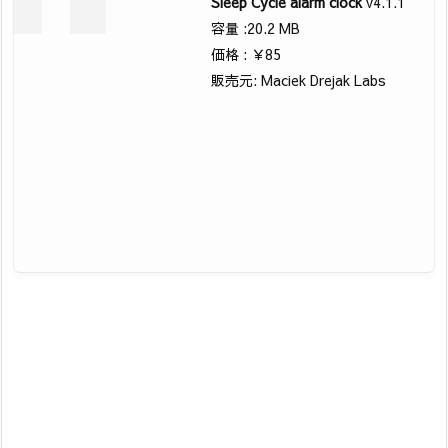
Sleep Cycle alarm clock
v4.1.1
容量 :20.2 MB
価格 : ￥85
販売元: Maciek Drejak Labs