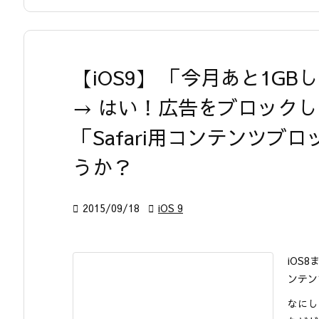
【iOS9】 「今月あと1G
→ はい！広告をブロック
「Safari用コンテンツ
うか？

2015/09/18

iOS 9
iOS
ンテン
なにし