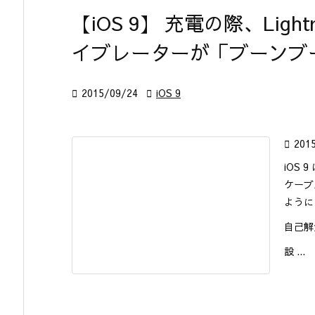
【iOS 9】 充電の際、Lig
イブレーターが「ブーンブ

2015/09/24

iOS 9

201
iOS 
ケーブ
ように
自己解
設 ...