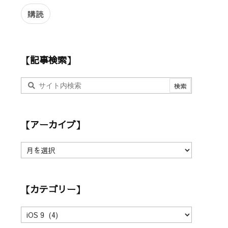
ル
ア
購読
ド
レ
ス
【記事検索】
【アーカイブ】
【
ア
ー
カ
【カテゴリー】
イ
ブ
】
【
カ