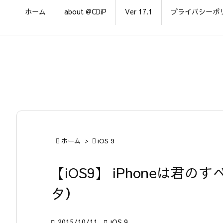
ホーム
about @CDiP
Ver 17.1
プライバシーポ

ホーム
>

iOS 9
【iOS9】 iPhoneは君
タ）

2015/10/11

iOS 9