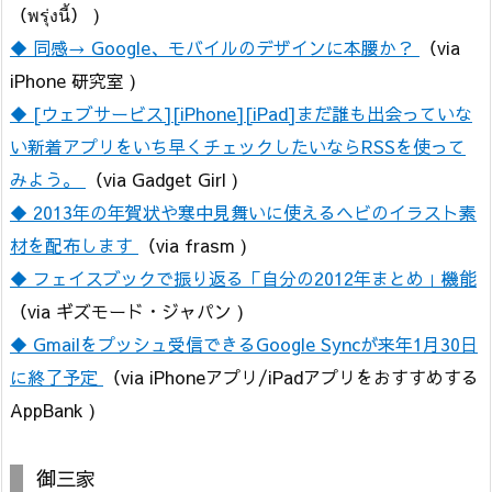
（พรุ่งนี้） )
◆ 同感→ Google、モバイルのデザインに本腰か？
（via
iPhone 研究室 )
◆ [ウェブサービス][iPhone][iPad]まだ誰も出会っていな
い新着アプリをいち早くチェックしたいならRSSを使って
みよう。
（via Gadget Girl )
◆ 2013年の年賀状や寒中見舞いに使えるヘビのイラスト素
材を配布します
（via frasm )
◆ フェイスブックで振り返る「自分の2012年まとめ」機能
（via ギズモード・ジャパン )
◆ Gmailをプッシュ受信できるGoogle Syncが来年1月30日
に終了予定
（via iPhoneアプリ/iPadアプリをおすすめする
AppBank )
御三家