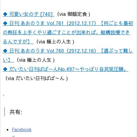
◆ 可愛い女の子 [740]
（via 御飯定食 )
◆ 日刊 あおのうま Vol.761（2012.12.17）【何ごとも最初
の熱狂を上手くやり過ごすことが出来れば、結構我慢でき
るんですが】
（via 極上の人生 )
◆ 日刊 あおのうま Vol.760（2012.12.16）【選ぶって難し
い】
（via 極上の人生 )
◆ だいたい日刊ぱぱーんNo.497〜やっぱり自民党圧勝。
（via だいたい日刊ぱぱ～ん )
.
共有:
Facebook