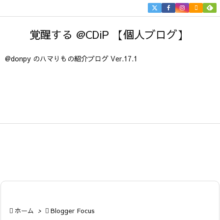


メニュ
覚醒する @CDiP 【個人ブログ】

サイド
@donpy のハマりもの紹介ブログ Ver.17.1

前へ

次へ

検索

ホーム
>

Blogger Focus