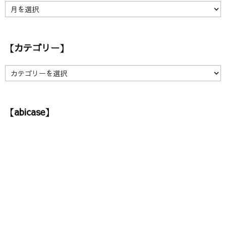
【
ア
ー
カ
【カテゴリー】
イ
ブ
】
【
カ
テ
ゴ
【abicase】
リ
ー
】