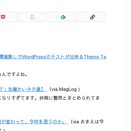

しでWordPressのテストが出来るTheme Te
なんですよね。
ログ：生暖かいネタ達】
（via MagLog )
になりすぎてます。非常に整然とまとめられてま
何が変わって、今何を思うのか。
（via おまえは今
 )