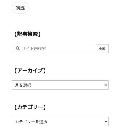
ル
ア
購読
ド
レ
ス
【記事検索】
【アーカイブ】
【
ア
ー
カ
【カテゴリー】
イ
ブ
】
【
カ