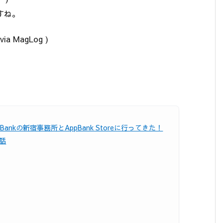
すね。
via MagLog )
pBankの新宿事務所とAppBank Storeに行ってきた！
話