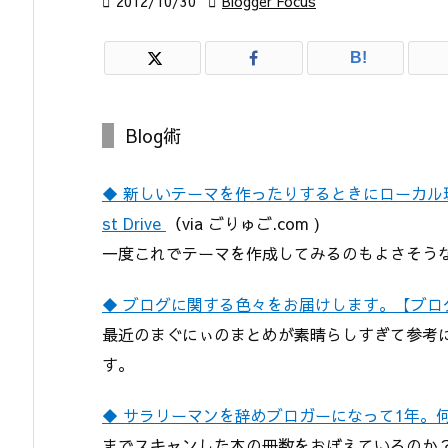

2012/10/30

Blogger Focus
B!
Blog術
◆ 新しいテーマを作ったりするときにローカル環境無
st Drive
（via ごりゅご.com )
一度これでテーマを作成してみるのもよさそう
◆ ブログに関する色々をお届けします。【ブ
最近のまぐにぃのまとめが素晴らしすぎて参考
す。
◆ サラリーマンを辞めブロガーになって1年。
までスキャンした本の冊数をおぼえているのか？