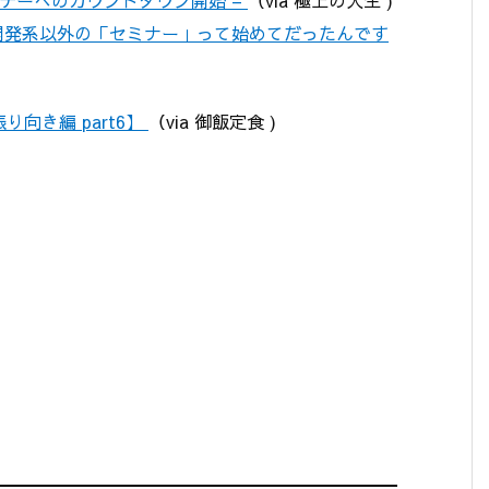
27） – 開発系以外の「セミナー」って始めてだったんです
り向き編 part6】
（via 御飯定食 )