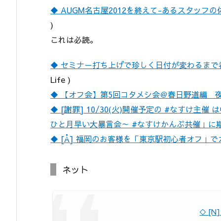
◆ AUGM名古屋2012を終えて-あるスタッフの
)
これは必読。
◆ セミナー打ち上げで珍しく日付が変わるまで呑む 
Life )
◆ 【オフ会】第5回コタメシ会＠春日野道編 
◆ [謝罪] 10/30(火)開催予定の #なすけ主催
ひと月早い大暴言会～ #なすけかんぷ共催」に
◆ [Å] 福岡のお客様を「東京駅初心者オフ」
ネット
◇ [