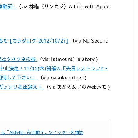
体験記-
（via 林囓（リンカジ）A Life with Apple.
[カラダログ 2012/10/27]
（via No Second
夜はクネクネの巻
（via fatmount’s story )
 は中止決定！11/15(木)開催の「失言レストラン2～
期待して下さい！
（via nasukedotnet )
でガッツリお出迎え！
（via あかめ女子のWebメモ )
N] 元「AKB48」前田敦子、ツイッターを開始