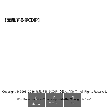
【覚醒する@CDiP】
Copyright ©
2009
-2026
覚醒する @CDiP 【個人ブログ】
All Rights Reserved.



WordPress Luxeritas Theme is provided by "
Thought is free
".
メニュー
上へ
ホーム