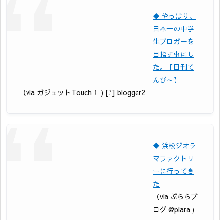
◆ やっぱり、
日本一の中学
生ブロガーを
目指す事にし
た。【日刊て
んび～】
（via ガジェットTouch！ ) [7] blogger2
◆ 浜松ジオラ
マファクトリ
ーに行ってき
た
（via ぷららブ
ログ @plara )