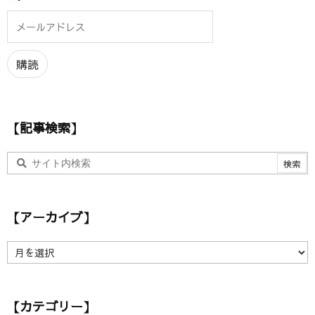
メ
ー
ル
ア
購読
ド
レ
ス
【記事検索】
【アーカイブ】
【
ア
ー
カ
【カテゴリー】
イ