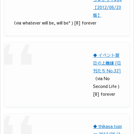
【2012/06/23
版】
（via whatever will be, will be* ) [8] forever
◆ イベント翌
日の上機嫌 [日
刊たち No.32]
（via No
Second Life )
[8] forever
◆ thikasa topi