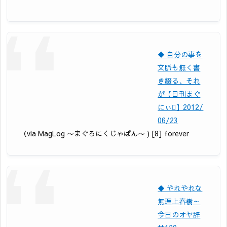
◆ 自分の事を
文脈も無く書
き綴る、それ
が【日刊まぐ
にぃ】2012/
06/23
（via MagLog 〜まぐろにくじゃぱん〜 ) [8] forever
◆ やれやれな
無理上春樹～
今日のオヤ辞