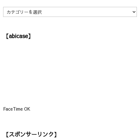
ブ
】
【
カ
テ
ゴ
【abicase】
リ
ー
】
FaceTime OK
【スポンサーリンク】