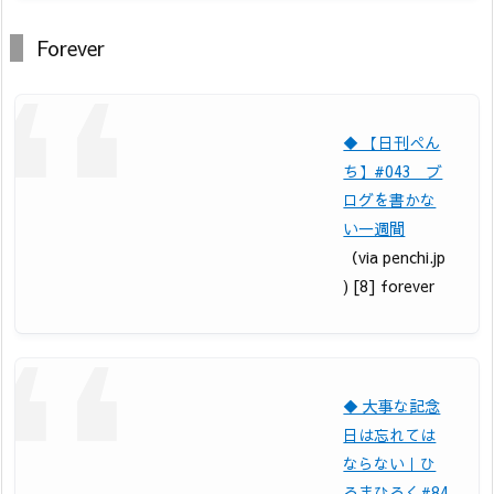
Forever
◆ 【日刊ぺん
ち】#043 ブ
ログを書かな
い一週間
（via penchi.jp
) [8] forever
◆ 大事な記念
日は忘れては
ならない｜ひ
ろまひろく#84