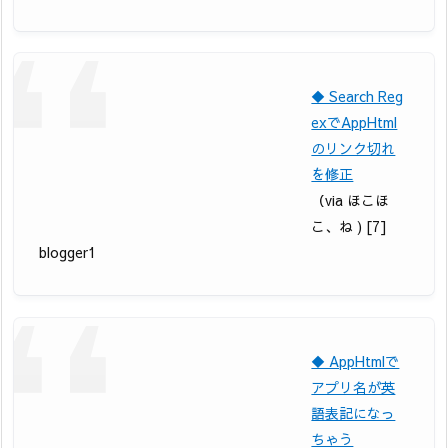
◆ Search Reg
exでAppHtml
のリンク切れ
を修正
（via ほこほ
こ、ね ) [7]
blogger1
◆ AppHtmlで
アプリ名が英
語表記になっ
ちゃう