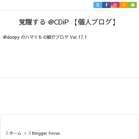


メニュ
覚醒する @CDiP 【個人ブログ】

サイド
@donpy のハマりもの紹介ブログ Ver.17.1

前へ

次へ

検索

ホーム
>

Blogger Focus