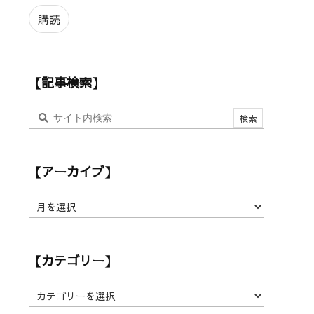
ル
ア
購読
ド
レ
ス
【記事検索】
【アーカイブ】
【
ア
ー
カ
【カテゴリー】
イ
ブ
】
【
カ