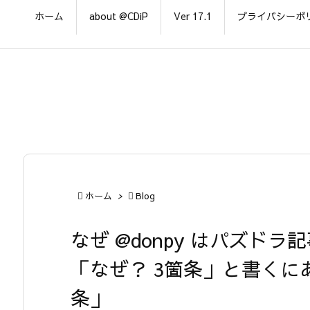
ホーム
about @CDiP
Ver 17.1
プライバシーポ

ホーム
>

Blog
なぜ @donpy はパズド
「なぜ？ 3箇条」と書くに
条」