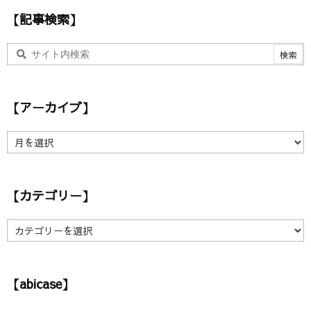
【記事検索】
【アーカイブ】
【
ア
ー
カ
【カテゴリー】
イ
ブ
】
【
カ
テ
ゴ
【abicase】
リ
ー