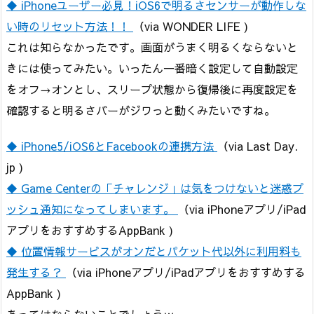
◆ iPhoneユーザー必見！iOS6で明るさセンサーが動作しな
い時のリセット方法！！
（via WONDER LIFE )
これは知らなかったです。画面がうまく明るくならないと
きには使ってみたい。いったん一番暗く設定して自動設定
をオフ→オンとし、スリープ状態から復帰後に再度設定を
確認すると明るさバーがジワっと動くみたいですね。
◆ iPhone5/iOS6とFacebookの連携方法
（via Last Day.
jp )
◆ Game Centerの「チャレンジ」は気をつけないと迷惑プ
ッシュ通知になってしまいます。
（via iPhoneアプリ/iPad
アプリをおすすめするAppBank )
◆ 位置情報サービスがオンだとパケット代以外に利用料も
発生する？
（via iPhoneアプリ/iPadアプリをおすすめする
AppBank )
あってはならないことでしょうｗ