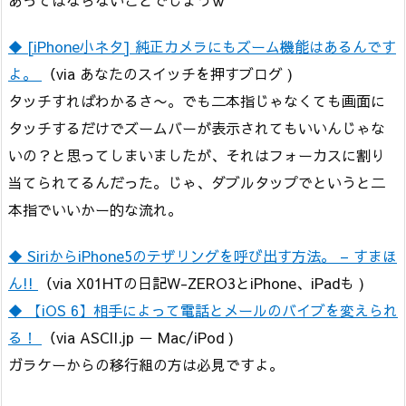
◆ [iPhone小ネタ] 純正カメラにもズーム機能はあるんです
よ。
（via あなたのスイッチを押すブログ )
タッチすればわかるさ〜。でも二本指じゃなくても画面に
タッチするだけでズームバーが表示されてもいいんじゃな
いの？と思ってしまいましたが、それはフォーカスに割り
当てられてるんだった。じゃ、ダブルタップでというと二
本指でいいかー的な流れ。
◆ SiriからiPhone5のテザリングを呼び出す方法。 – すまほ
ん!!
（via X01HTの日記W-ZERO3とiPhone、iPadも )
◆ 【iOS 6】相手によって電話とメールのバイブを変えられ
る！
（via ASCII.jp － Mac/iPod )
ガラケーからの移行組の方は必見ですよ。