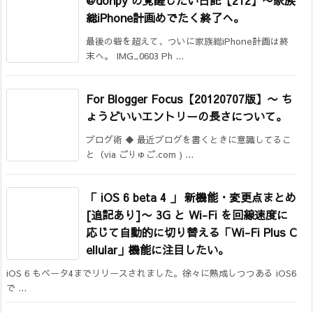
総iPhone計画めでたく終了へ。
最後の砦を超えて、ついに家族総iPhone計画は終
末へ。 IMG_0603 Ph ...
For Blogger Focus【20120707版】
〜 ち
ょうどいいエントリーの長さについて。
ブログ術 ◆ 最近ブログを書くときに意識してるこ
と（via ごりゅご.com ) ...
「 iOS 6 beta 4 」 新機能・変更点まとめ
[追記あり]
〜 3G と Wi-Fi を回線速度に
応じて自動的に切り替える「Wi-Fi Plus C
ellular」機能に注目したい。
iOS 6 もベータ4までリリースされました。徐々に熟成しつつある iOS6
で ...