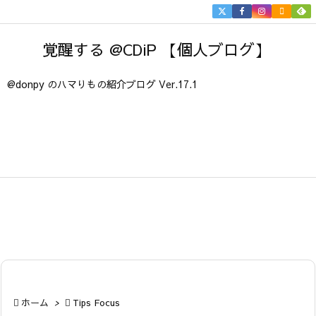


メニュ
覚醒する @CDiP 【個人ブログ】

サイド
@donpy のハマりもの紹介ブログ Ver.17.1

前へ

次へ

検索

ホーム
>

Tips Focus