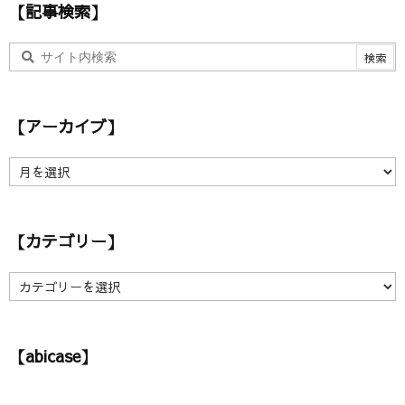
【記事検索】
【アーカイブ】
【
ア
ー
カ
【カテゴリー】
イ
ブ
】
【
カ
テ
ゴ
【abicase】
リ
ー
】