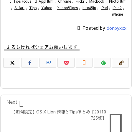

Tips Focus

AppHtml
,
Chrome
,
Flickr
,
MacBook
,
PhotoHtml
,
Safari
,
Tips
,
Yahoo
,
Yahoo!Pipes
,
hiro45jp
,
iPad
,
iPad2
,
iPhone

Posted by
donpyxxx
よろしければシェアお願いします

B!

Next

【期間限定】OS X Lion 情報とTipsまとめ【20110
725版】