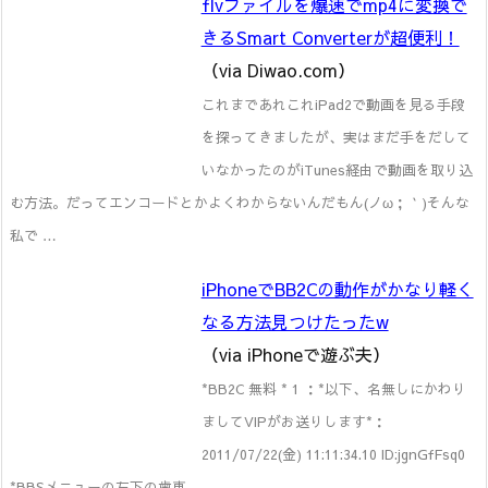
flvファイルを爆速でmp4に変換で
きるSmart Converterが超便利！
（via Diwao.com）
これまであれこれiPad2で動画を見る手段
を探ってきましたが、実はまだ手をだして
いなかったのがiTunes経由で動画を取り込
む方法。だってエンコードとかよくわからないんだもん(ノω；｀)そんな
私で …
iPhoneでBB2Cの動作がかなり軽く
なる方法見つけたったw
（via iPhoneで遊ぶ夫）
*BB2C 無料 * 1 ：*以下、名無しにかわり
ましてVIPがお送りします*：
2011/07/22(金) 11:11:34.10 ID:jgnGfFsq0
*BBSメニューの左下の歯車 …