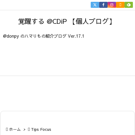


メニュ
覚醒する @CDiP 【個人ブログ】

サイド
@donpy のハマりもの紹介ブログ Ver.17.1

前へ

次へ

検索

ホーム
>

Tips Focus