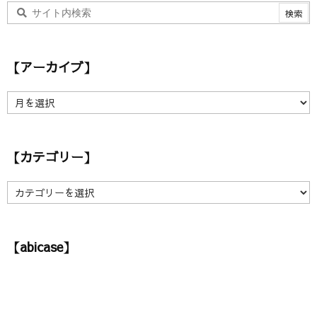
【アーカイブ】
【
ア
ー
カ
【カテゴリー】
イ
ブ
】
【
カ
テ
ゴ
【abicase】
リ
ー
】