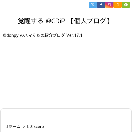


メニュ
覚醒する @CDiP 【個人ブログ】

サイド
@donpy のハマりもの紹介ブログ Ver.17.1

前へ

次へ

検索

ホーム
>

Sixcore