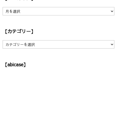
【
ア
ー
カ
【カテゴリー】
イ
ブ
】
【
カ
テ
ゴ
【abicase】
リ
ー
】