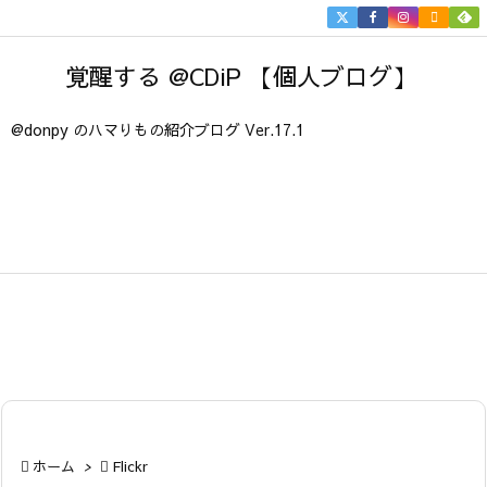


メニュ
覚醒する @CDiP 【個人ブログ】

サイド
@donpy のハマりもの紹介ブログ Ver.17.1

前へ

次へ

検索

ホーム
>

Flickr