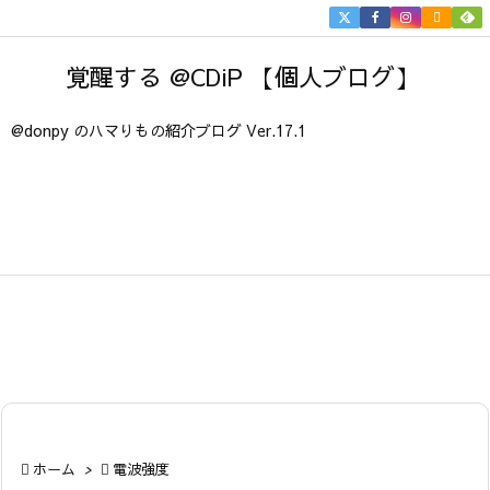


メニュ
覚醒する @CDiP 【個人ブログ】

サイド
@donpy のハマりもの紹介ブログ Ver.17.1

前へ

次へ

検索

ホーム
>

電波強度