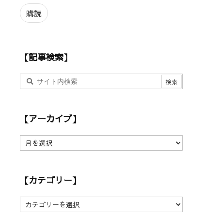
ル
ア
購読
ド
レ
ス
【記事検索】
【アーカイブ】
【
ア
ー
カ
【カテゴリー】
イ
ブ
】
【
カ