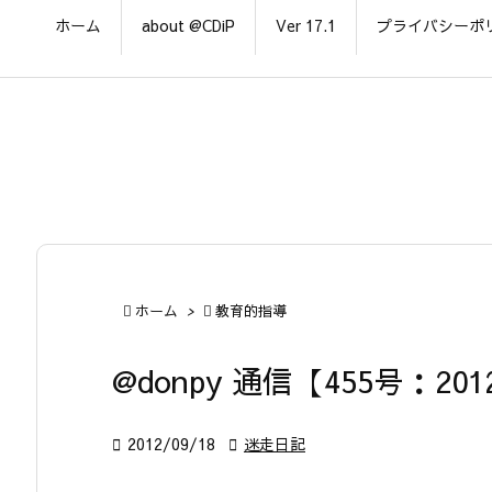
ホーム
about @CDiP
Ver 17.1
プライバシーポ

ホーム
>

教育的指導
@donpy 通信【455号：201

2012/09/18

迷走日記