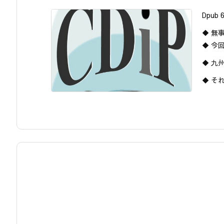
Dpub
◆ 無
◆ 今
◆ 九
◆ それ