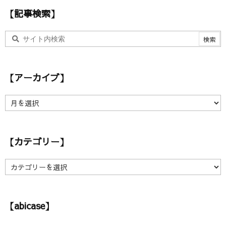
【記事検索】
【アーカイブ】
【
ア
ー
カ
【カテゴリー】
イ
ブ
】
【
カ
テ
ゴ
【abicase】
リ
ー