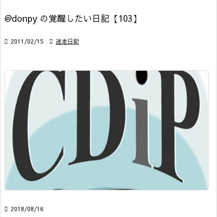
@donpy の覚醒したい日記【103】

2011/02/15

迷走日記

2018/08/16