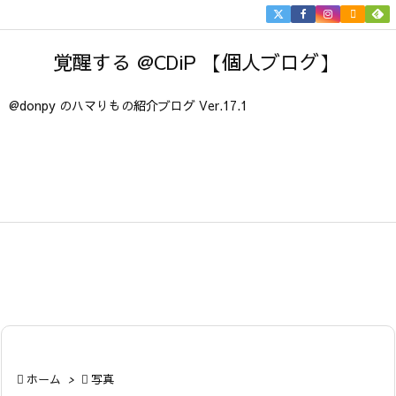


メニュ
覚醒する @CDiP 【個人ブログ】

サイド
@donpy のハマりもの紹介ブログ Ver.17.1

前へ

次へ

検索

ホーム
>

写真