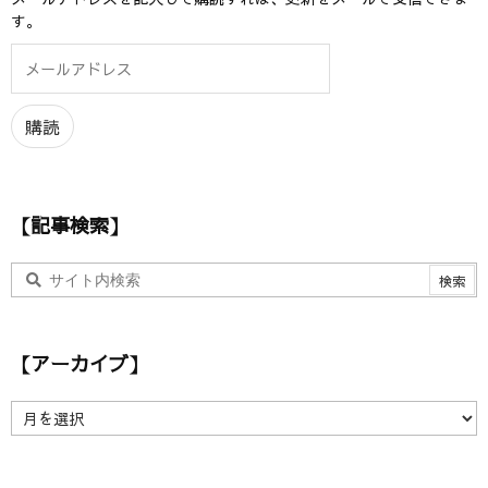
す。
メ
ー
ル
ア
購読
ド
レ
ス
【記事検索】
【アーカイブ】
【
ア
ー
カ