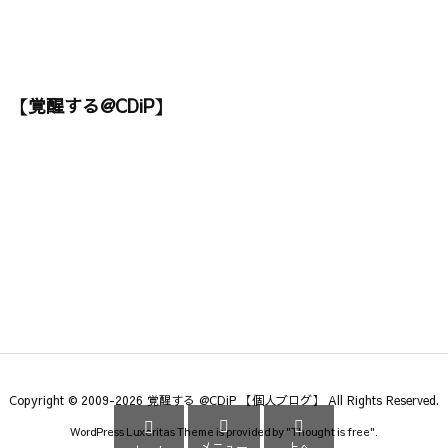
【覚醒する@CDiP】
Copyright ©
2009
-2026
覚醒する @CDiP 【個人ブログ】
All Rights Reserved.



WordPress Luxeritas Theme is provided by "
Thought is free
".
メニュー
上へ