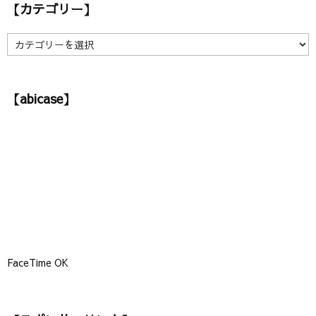
【カテゴリー】
イ
ブ
】
【
カ
テ
ゴ
【abicase】
リ
ー
】
FaceTime OK