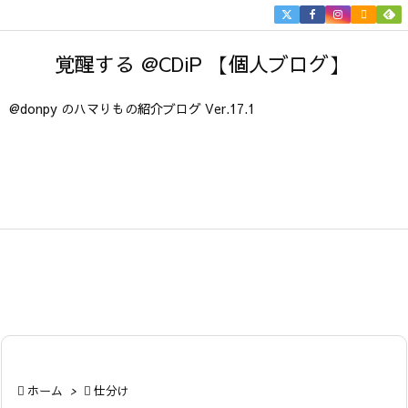


メニュ
覚醒する @CDiP 【個人ブログ】

サイド
@donpy のハマりもの紹介ブログ Ver.17.1

前へ

次へ

検索

ホーム
>

仕分け