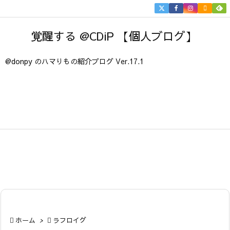


メニュ
覚醒する @CDiP 【個人ブログ】

サイド
@donpy のハマりもの紹介ブログ Ver.17.1

前へ

次へ

検索

ホーム
>

ラフロイグ