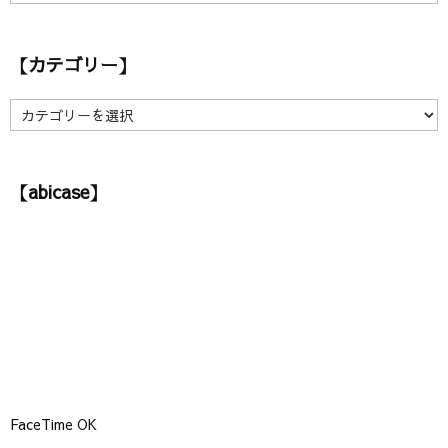
ア
ー
カ
【カテゴリー】
イ
ブ
】
【
カ
テ
ゴ
【abicase】
リ
ー
】
FaceTime OK