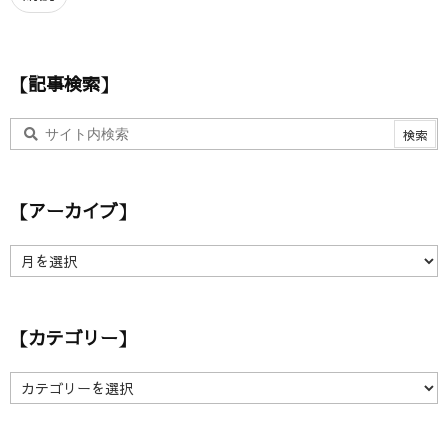
ド
レ
ス
【記事検索】
【アーカイブ】
【
ア
ー
カ
【カテゴリー】
イ
ブ
】
【
カ
テ
ゴ