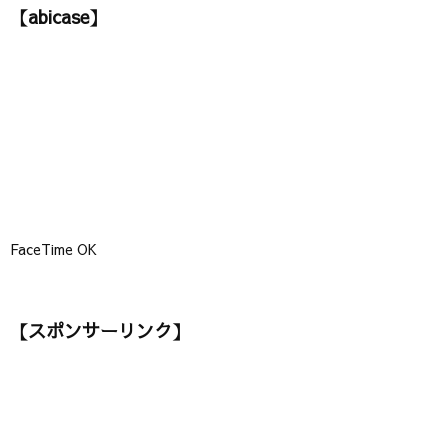
【abicase】
リ
ー
】
FaceTime OK
【スポンサーリンク】