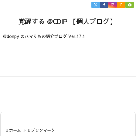


メニュ
覚醒する @CDiP 【個人ブログ】

サイド
@donpy のハマりもの紹介ブログ Ver.17.1

前へ

次へ

検索

ホーム
>

ブックマーク