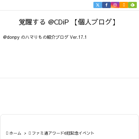


メニュ
覚醒する @CDiP 【個人ブログ】

サイド
@donpy のハマりもの紹介ブログ Ver.17.1

前へ

次へ

検索

ホーム
>

ファミ通アワード6冠記念イベント