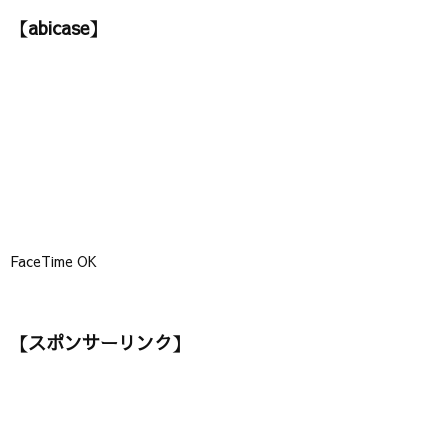
ゴ
【abicase】
リ
ー
】
FaceTime OK
【スポンサーリンク】