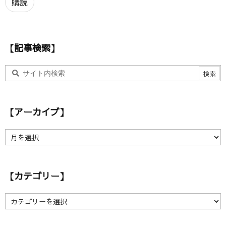
ア
購読
ド
レ
ス
【記事検索】
【アーカイブ】
【
ア
ー
カ
【カテゴリー】
イ
ブ
】
【
カ
テ