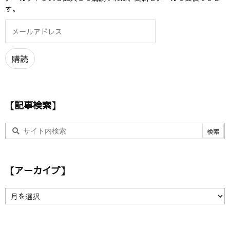
す。
メ
ー
ル
ア
購読
ド
レ
ス
【記事検索】
【アーカイブ】
【
ア
ー
カ