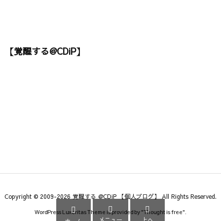
【覚醒する@CDiP】
Copyright ©
2009
-2026
覚醒する @CDiP 【個人ブログ】
All Rights Reserved.



WordPress Luxeritas Theme is provided by "
Thought is free
".
メニュー
上へ
ホーム