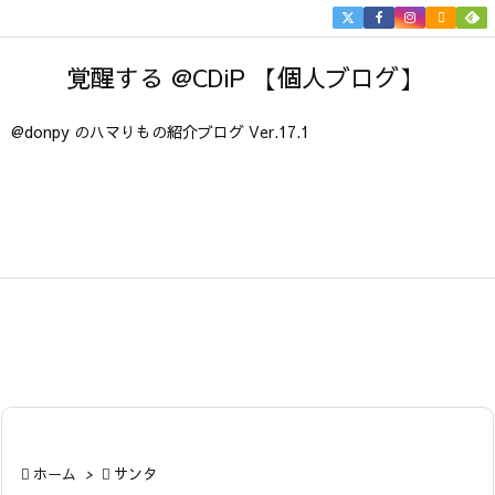


メニュ
覚醒する @CDiP 【個人ブログ】

サイド
@donpy のハマりもの紹介ブログ Ver.17.1

前へ

次へ

検索

ホーム
>

サンタ