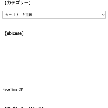
【カテゴリー】
イ
ブ
】
【
カ
テ
ゴ
【abicase】
リ
ー
】
FaceTime OK