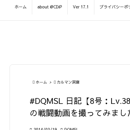
ホーム
about @CDiP
Ver 17.1
プライバシーポ

ホーム
>

カルマン洞窟
#DQMSL 日記【8号：Lv
の戦闘動画を撮ってみまし

2014/02/19

DQMSL