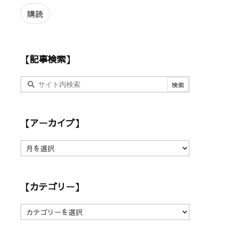
ル
ア
購読
ド
レ
ス
【記事検索】
【アーカイブ】
【
ア
ー
カ
【カテゴリー】
イ
ブ
】
【
カ