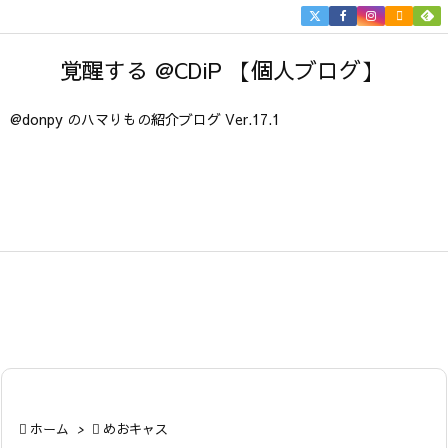


メニュ
覚醒する @CDiP 【個人ブログ】

サイド
@donpy のハマりもの紹介ブログ Ver.17.1

前へ

次へ

検索

ホーム
>

めおキャス