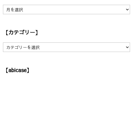
【
ア
ー
カ
【カテゴリー】
イ
ブ
】
【
カ
テ
ゴ
【abicase】
リ
ー
】