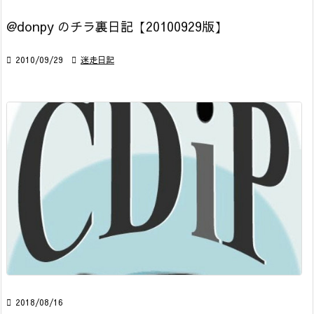
@donpy のチラ裏日記【20100929版】

2010/09/29

迷走日記

2018/08/16