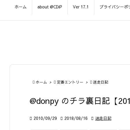
ホーム
about @CDiP
Ver 17.1
プライバシーポ

ホーム
>

定番エントリー
>

迷走日記
@donpy のチラ裏日記【201

2010/09/29

2018/08/16

迷走日記