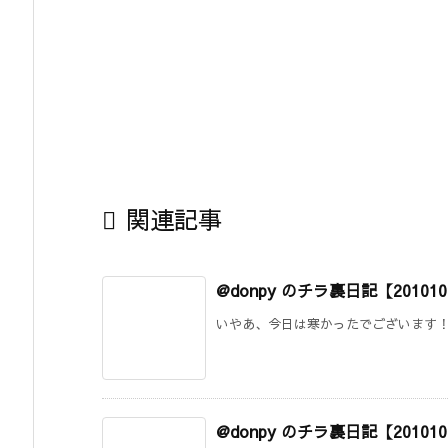

関連記事
@donpy のチラ裏日記【20101
いやあ、今日は寒かったでございます！た
@donpy のチラ裏日記【20101