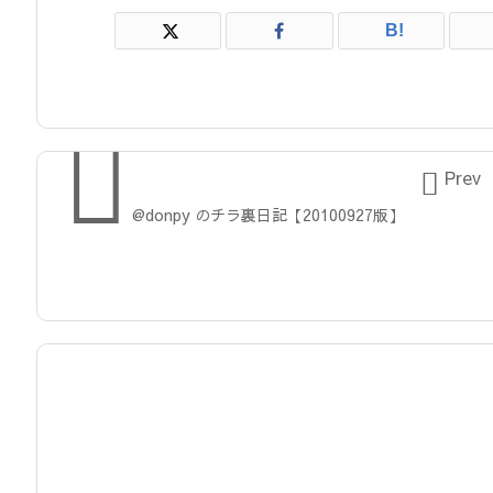
B!


Prev
@donpy のチラ裏日記【20100927版】