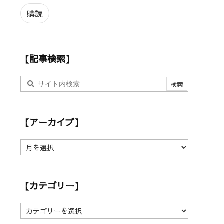
ル
ア
購読
ド
レ
ス
【記事検索】
【アーカイブ】
【
ア
ー
カ
【カテゴリー】
イ
ブ
】
【
カ