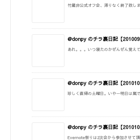
竹蔵非公式オフ会、滞りなく終了致しまし
@donpy のチラ裏日記【20100
あれ。。。いつ寝たのかぜんぜん覚えてな
@donpy のチラ裏日記【20101
珍しく直帰の土曜日。いやー明日は嵐でし
@donpy のチラ裏日記【20101
Evernote祭りは2次会から参加させて頂