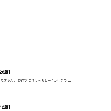
028版】
まらん。 お詫び これはめおとーくか何かで ...
012版】