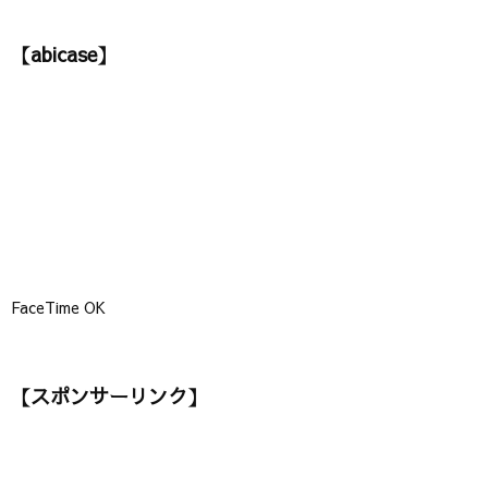
テ
ゴ
【abicase】
リ
ー
】
FaceTime OK
【スポンサーリンク】