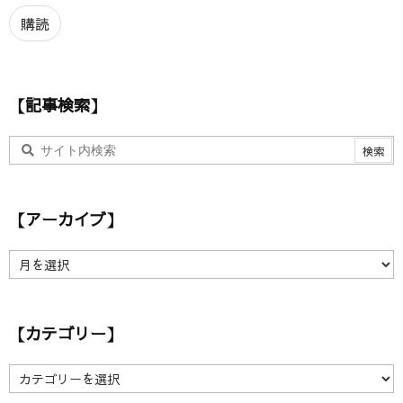
ル
ア
購読
ド
レ
ス
【記事検索】
【アーカイブ】
【
ア
ー
カ
【カテゴリー】
イ
ブ
】
【
カ