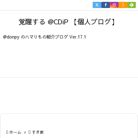


メニュ
覚醒する @CDiP 【個人ブログ】

サイド
@donpy のハマりもの紹介ブログ Ver.17.1

前へ

次へ

検索

ホーム
>

すき家