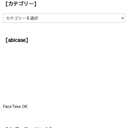
【カテゴリー】
イ
ブ
】
【
カ
テ
ゴ
【abicase】
リ
ー
】
FaceTime OK