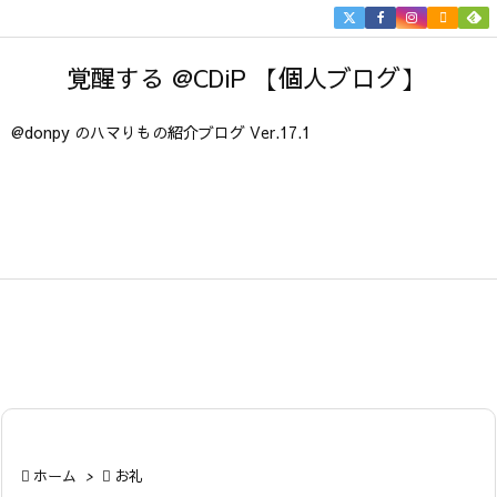


メニュ
覚醒する @CDiP 【個人ブログ】

サイド
@donpy のハマりもの紹介ブログ Ver.17.1

前へ

次へ

検索

ホーム
>

お礼