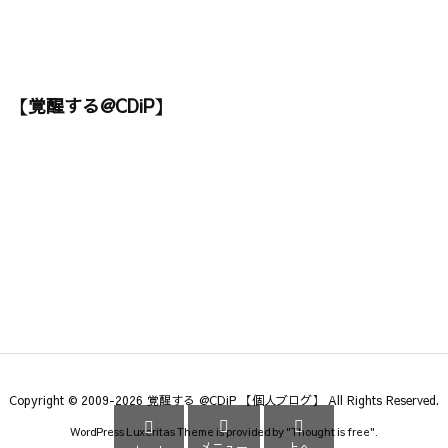
【覚醒する@CDiP】
Copyright ©
2009
-2026
覚醒する @CDiP 【個人ブログ】
All Rights Reserved.



WordPress Luxeritas Theme is provided by "
Thought is free
".
メニュー
上へ