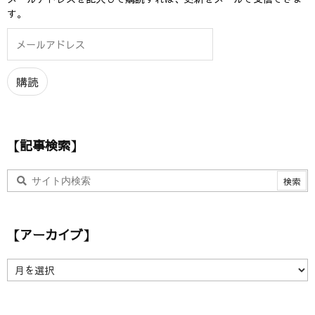
す。
メ
ー
ル
ア
購読
ド
レ
ス
【記事検索】
【アーカイブ】
【
ア
ー
カ