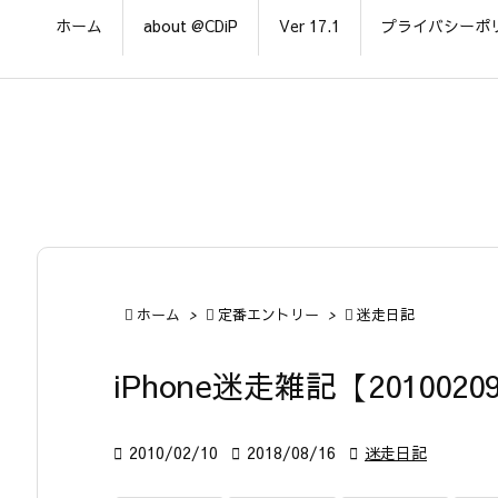
ホーム
about @CDiP
Ver 17.1
プライバシーポ

ホーム
>

定番エントリー
>

迷走日記
iPhone迷走雑記【2010020

2010/02/10

2018/08/16

迷走日記