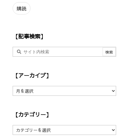
ル
ア
購読
ド
レ
ス
【記事検索】
【アーカイブ】
【
ア
ー
カ
【カテゴリー】
イ
ブ
】
【
カ