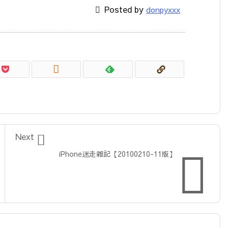

Posted by
donpyxxx


Next

iPhone迷走雑記【20100210-11版】