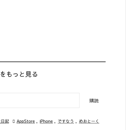
】をもっと見る
購読
走日記

AppStore
,
iPhone
,
ですなう
,
めおとーく