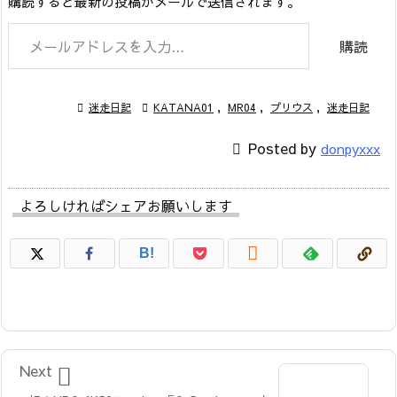
購読すると最新の投稿がメールで送信されます。
メールアドレスを入力...
購読

迷走日記

KATANA01
,
MR04
,
プリウス
,
迷走日記

Posted by
donpyxxx
よろしければシェアお願いします

B!

Next