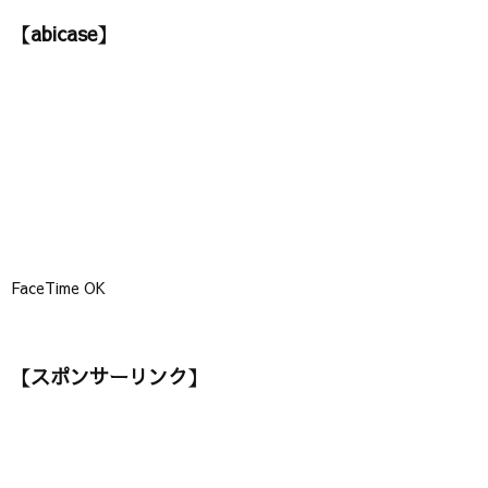
ゴ
【abicase】
リ
ー
】
FaceTime OK
【スポンサーリンク】