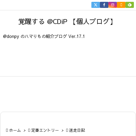


メニュ
覚醒する @CDiP 【個人ブログ】

サイド
@donpy のハマりもの紹介ブログ Ver.17.1

前へ

次へ

検索

ホーム
>

定番エントリー
>

迷走日記