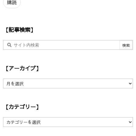
ア
購読
ド
レ
ス
【記事検索】
【アーカイブ】
【
ア
ー
カ
【カテゴリー】
イ
ブ
】
【
カ
テ