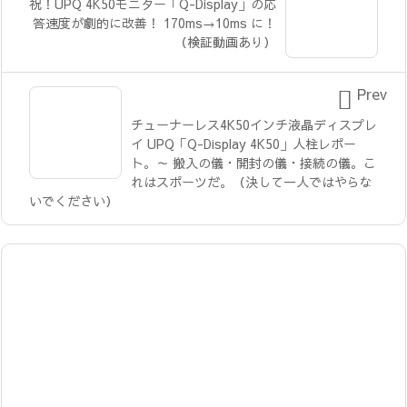
祝！UPQ 4K50モニター「Q-Display」の応
答速度が劇的に改善！ 170ms→10ms に！
（検証動画あり）

Prev
チューナーレス4K50インチ液晶ディスプレ
イ UPQ「Q-Display 4K50」人柱レポー
ト。～ 搬入の儀・開封の儀・接続の儀。こ
れはスポーツだ。（決して一人ではやらな
いでください）