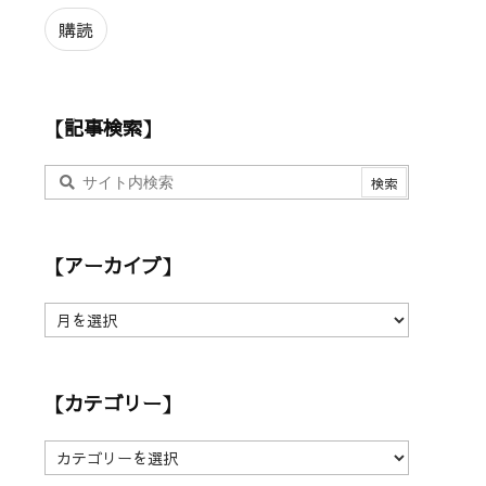
ル
ア
購読
ド
レ
ス
【記事検索】
【アーカイブ】
【
ア
ー
カ
【カテゴリー】
イ
ブ
】
【
カ