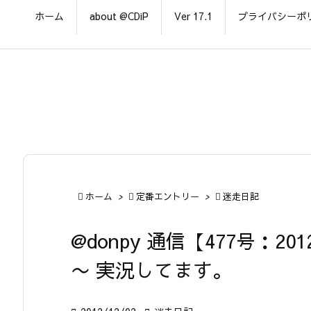
ホーム
about @CDiP
Ver 17.1
プライバシーポ

ホーム
>

定番エントリー
>

迷走日記
@donpy 通信【477号：201
〜 実況してます。