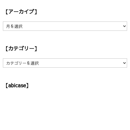
【アーカイブ】
【
ア
ー
カ
【カテゴリー】
イ
ブ
】
【
カ
テ
ゴ
【abicase】
リ
ー
】