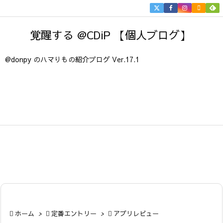


メニュ
覚醒する @CDiP 【個人ブログ】

サイド
@donpy のハマりもの紹介ブログ Ver.17.1

前へ

次へ

検索

ホーム
>

定番エントリー
>

アプリレビュー